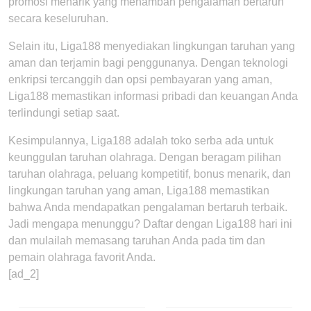
promosi menarik yang menambah pengalaman bertaruh
secara keseluruhan.
Selain itu, Liga188 menyediakan lingkungan taruhan yang
aman dan terjamin bagi penggunanya. Dengan teknologi
enkripsi tercanggih dan opsi pembayaran yang aman,
Liga188 memastikan informasi pribadi dan keuangan Anda
terlindungi setiap saat.
Kesimpulannya, Liga188 adalah toko serba ada untuk
keunggulan taruhan olahraga. Dengan beragam pilihan
taruhan olahraga, peluang kompetitif, bonus menarik, dan
lingkungan taruhan yang aman, Liga188 memastikan
bahwa Anda mendapatkan pengalaman bertaruh terbaik.
Jadi mengapa menunggu? Daftar dengan Liga188 hari ini
dan mulailah memasang taruhan Anda pada tim dan
pemain olahraga favorit Anda.
[ad_2]
Post