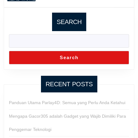
-
MORE
mana
SEARCH
Search
RECENT POSTS
Panduan Utama Parlay4D: Semua yang Perlu Anda Ketahui
Mengapa Gacor305 adalah Gadget yang Wajib Dimiliki Para
Penggemar Teknologi