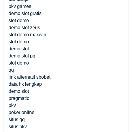
pkv games
demo slot gratis
slot demo
demo slot zeus
slot demo maxwin
slot demo
demo slot
demo slot pg
slot demo
qq
link alternatif sbobet
data hk lengkap
demo slot
pragmatic
pkv
poker online
situs qq
situs pkv