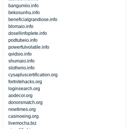
bangumiio.info
bekosunhu.info
beneficialgrandiose.info
blomaio.info
dosellinfoplete.info
podtubeio.info
powerfulvolatile.info
qvidsio.info
shumaio.info
slotherio.info
cysapluscertification.org
fortnitehacks.org
loginsearch.org
aodecor.org
donorsmatch.org
nowtimes.org
casinoeing.org
livemocha.biz