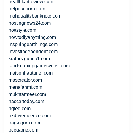
healthkartreview.com
helpquitporn.com
highqualitybanknote.com
hostingnews24.com
hottstyle.com
howtodiyanything.com
inspiringearthlings.com
investindependent.com
kralbozguncu1.com
landscapinggainesvillefl.com
maisonhauturier.com
mascreator.com
menafahmi.com
mukhtarmeer.com
nascartoday.com
nqted.com
nzdriverlicence.com
pagalguru.com
pcegame.com