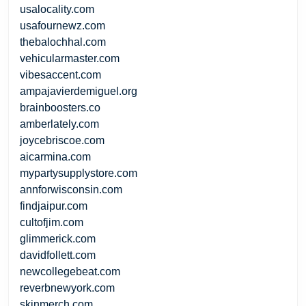
usalocality.com
usafournewz.com
thebalochhal.com
vehicularmaster.com
vibesaccent.com
ampajavierdemiguel.org
brainboosters.co
amberlately.com
joycebriscoe.com
aicarmina.com
mypartysupplystore.com
annforwisconsin.com
findjaipur.com
cultofjim.com
glimmerick.com
davidfollett.com
newcollegebeat.com
reverbnewyork.com
skinmerch.com