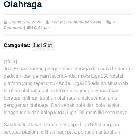
Olahraga
January
admin@clublubu
January 5, 2026
|
admin@clublubupoo.com
|
0
5,
Comment
|
10:47 pm
2026
Categories:
Judi Slot
[ad_1]
Jika Anda seorang penggemar olahraga dan suka bertaruh
pada tim dan pemain favorit Anda, maka Liga188 adalah
platform yang tepat untuk Anda. Liga188 adalah situs web
taruhan olahraga online terkemuka yang menawarkan
beragam pilihan taruhan olahraga untuk semua jenis
penggemar olahraga. Dari sepak bola dan bola basket
hingga tenis dan balap kuda, Liga188 memiliki semuanya.
Salah satu alasan utama mengapa Liga188 dianggap
sebagai platform pilihan bagi para penggemar taruhan