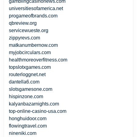
gamblingcasinonews.com
universitiesofamerica.net
progameofbrands.com
qbreview.org
servicewueste.org
zippyrevs.com
matkanumbernow.com
myjobcirculars.com
healthmoreoverfitness.com
topslotxgames.com
routerloggnet.net
dantella6.com
slotsgamesone.com
hispinzone.com
kalyanbazarnights.com
top-online-casino-usa.com
honghuidoor.com
flowingtravel.com
nineniki.com