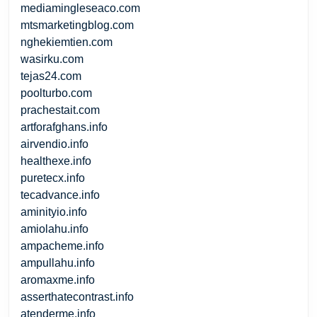
mediamingleseaco.com
mtsmarketingblog.com
nghekiemtien.com
wasirku.com
tejas24.com
poolturbo.com
prachestait.com
artforafghans.info
airvendio.info
healthexe.info
puretecx.info
tecadvance.info
aminityio.info
amiolahu.info
ampacheme.info
ampullahu.info
aromaxme.info
asserthatecontrast.info
atenderme.info