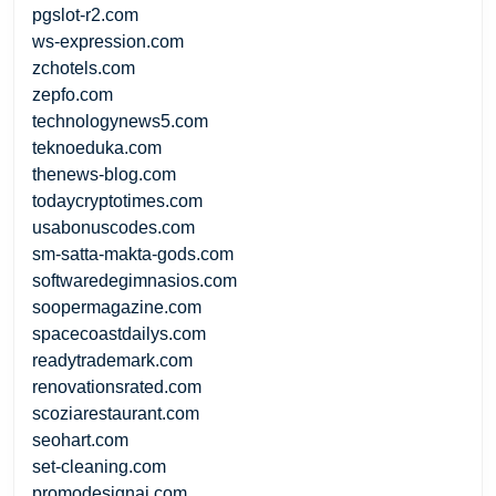
pgslot-r2.com
ws-expression.com
zchotels.com
zepfo.com
technologynews5.com
teknoeduka.com
thenews-blog.com
todaycryptotimes.com
usabonuscodes.com
sm-satta-makta-gods.com
softwaredegimnasios.com
soopermagazine.com
spacecoastdailys.com
readytrademark.com
renovationsrated.com
scoziarestaurant.com
seohart.com
set-cleaning.com
promodesignai.com