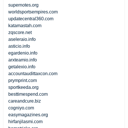
supernotes.org
worldsportsempires.com
updatecentral360.com
katamastah.com
zqscore.net
aseleraio.info
asticio.info
egardenio.info
arxteamio.info
getalexio.info
accountaudittaxcon.com
prymprint.com
sportkeeda.org
besttimespend.com
careandcure.biz
cogniyo.com
easymagazines.org
hirfanjilasmi.com