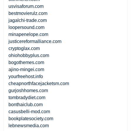
usvisaforum.com
bestmovierulz.com
jagalchi-trade.com
loopersound.com
minapenelope.com
justicereformalliance.com
cryptoglax.com
ohiohobbyplus.com
bogothemes.com
ajino-mingei.com
yourfreehost.info
cheapnorthfacejacketsm.com
gurjoshhomes.com
tombradydiet.com
bonthaiclub.com
casusbelli-mod.com
bookplatesociety.com
lebnewsmedia.com