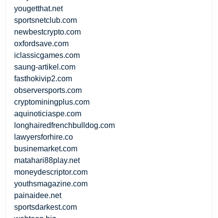
yougetthat.net
sportsnetclub.com
newbestcrypto.com
oxfordsave.com
iclassicgames.com
saung-artikel.com
fasthokivip2.com
observersports.com
cryptominingplus.com
aquinoticiaspe.com
longhairedfrenchbulldog.com
lawyersforhire.co
businemarket.com
matahari88play.net
moneydescriptor.com
youthsmagazine.com
painaidee.net
sportsdarkest.com