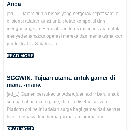
Memaksimalkan
Anda
Efisiensi
[ad_1] Dalam dunia bisnis yang bergerak cepat saat ini,
dengan
efisiensi adalah kunci untuk tetap kompetitif dan
MPO300:
menguntungkan. Perusahaan terus mencari cara untuk
Game-
menyederhanakan operasi mereka dan memaksimalkan
Changer
produktivitas. Salah satu
untuk
Operasi
READ
READ MORE
Anda
MORE
SGCWIN: Tujuan utama untuk gamer di
SGCWIN:
mana -mana
Tujuan
[ad_1] Gamer, bersukacita! Ada tujuan akhir baru untuk
utama
semua hal bermain game, dan itu disebut sgcwin.
untuk
Platform online ini adalah surga bagi gamer dari semua
gamer
level, menawarkan berbagai macam permainan,
di
mana
READ
READ MORE