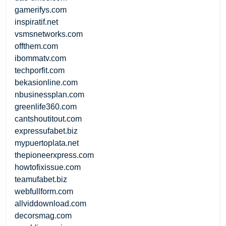
gamerifys.com
inspiratif.net
vsmsnetworks.com
offthem.com
ibommatv.com
techporfit.com
bekasionline.com
nbusinessplan.com
greenlife360.com
cantshoutitout.com
expressufabet.biz
mypuertoplata.net
thepioneerxpress.com
howtofixissue.com
teamufabet.biz
webfullform.com
allviddownload.com
decorsmag.com