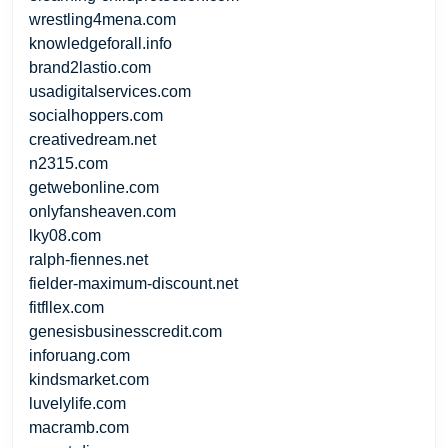
wrestling4mena.com
knowledgeforall.info
brand2lastio.com
usadigitalservices.com
socialhoppers.com
creativedream.net
n2315.com
getwebonline.com
onlyfansheaven.com
lky08.com
ralph-fiennes.net
fielder-maximum-discount.net
fitfllex.com
genesisbusinesscredit.com
inforuang.com
kindsmarket.com
luvelylife.com
macramb.com