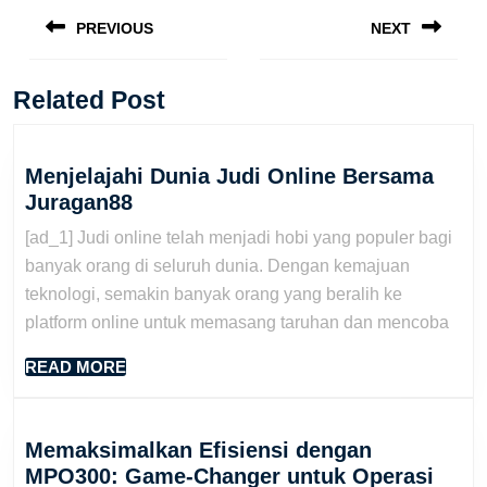
navigation
PREVIOUS
NEXT
Previous
Next
post:
post:
Related Post
Menjelajahi Dunia Judi Online Bersama
Menjelajahi
Juragan88
Dunia
[ad_1] Judi online telah menjadi hobi yang populer bagi
Judi
banyak orang di seluruh dunia. Dengan kemajuan
Online
teknologi, semakin banyak orang yang beralih ke
Bersama
platform online untuk memasang taruhan dan mencoba
Juragan88
READ
READ MORE
MORE
Memaksimalkan Efisiensi dengan
MPO300: Game-Changer untuk Operasi