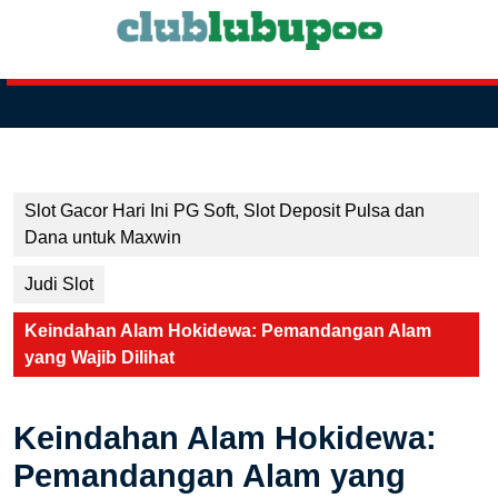
Skip
to
content
Skip
to
Open
content
Button
Slot Gacor Hari Ini PG Soft, Slot Deposit Pulsa dan
Dana untuk Maxwin
Judi Slot
Keindahan Alam Hokidewa: Pemandangan Alam
yang Wajib Dilihat
Keindahan Alam Hokidewa:
Pemandangan Alam yang