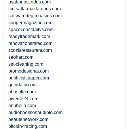
usabonuscodes.com
sm-satta-makta-gods.com
softwaredegimnasios.com
soopermagazine.com
spacecoastdailys.com
readytrademark.com
renovationsrated.com
scoziarestaurant.com
seohart.com
set-cleaning.com
promodesignai.com
publicistspaper.com
quindaily.com
abosulte.com
aiverse24.com
anubella.com
audiobooksonaudible.com
beautenetwork.com
bitcoin-tracing.com