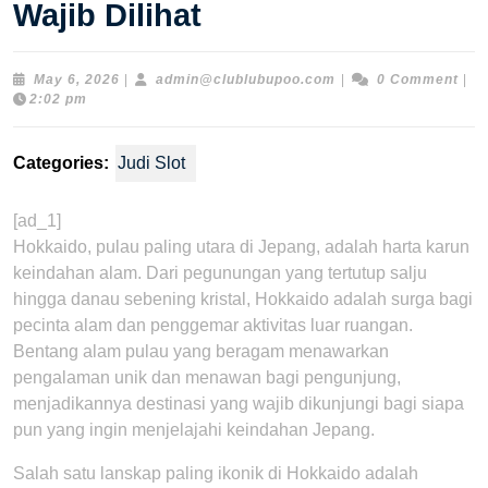
Wajib Dilihat
May
admin@clublubupoo
May 6, 2026
|
admin@clublubupoo.com
|
0 Comment
|
6,
2:02 pm
2026
Categories:
Judi Slot
[ad_1]
Hokkaido, pulau paling utara di Jepang, adalah harta karun
keindahan alam. Dari pegunungan yang tertutup salju
hingga danau sebening kristal, Hokkaido adalah surga bagi
pecinta alam dan penggemar aktivitas luar ruangan.
Bentang alam pulau yang beragam menawarkan
pengalaman unik dan menawan bagi pengunjung,
menjadikannya destinasi yang wajib dikunjungi bagi siapa
pun yang ingin menjelajahi keindahan Jepang.
Salah satu lanskap paling ikonik di Hokkaido adalah