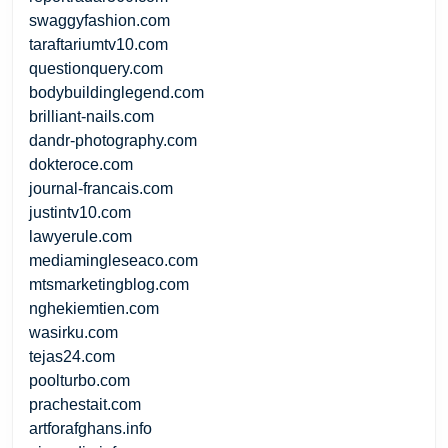
swaggyfashion.com
taraftariumtv10.com
questionquery.com
bodybuildinglegend.com
brilliant-nails.com
dandr-photography.com
dokteroce.com
journal-francais.com
justintv10.com
lawyerule.com
mediamingleseaco.com
mtsmarketingblog.com
nghekiemtien.com
wasirku.com
tejas24.com
poolturbo.com
prachestait.com
artforafghans.info