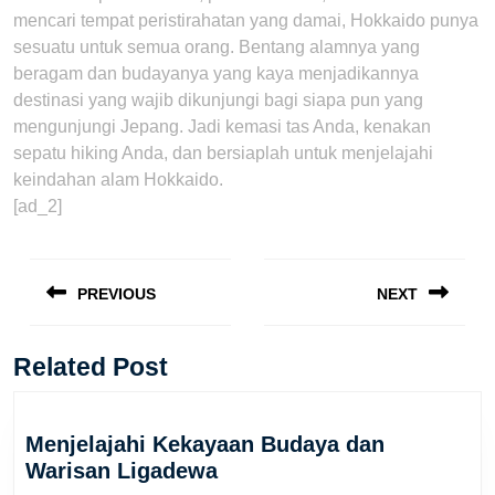
mencari tempat peristirahatan yang damai, Hokkaido punya
sesuatu untuk semua orang. Bentang alamnya yang
beragam dan budayanya yang kaya menjadikannya
destinasi yang wajib dikunjungi bagi siapa pun yang
mengunjungi Jepang. Jadi kemasi tas Anda, kenakan
sepatu hiking Anda, dan bersiaplah untuk menjelajahi
keindahan alam Hokkaido.
[ad_2]
Post
navigation
PREVIOUS
NEXT
Previous
Next
post:
post:
Related Post
Menjelajahi Kekayaan Budaya dan
Menjelajahi
Warisan Ligadewa