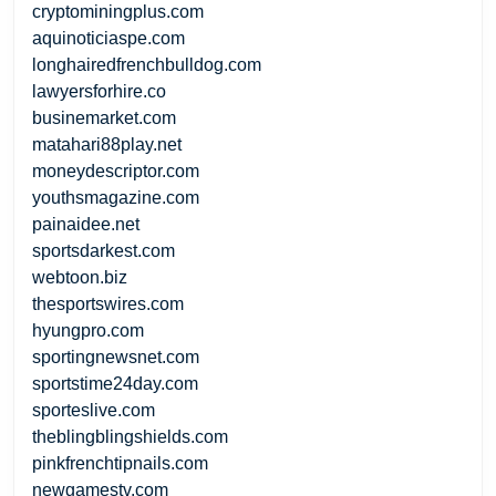
cryptominingplus.com
aquinoticiaspe.com
longhairedfrenchbulldog.com
lawyersforhire.co
businemarket.com
matahari88play.net
moneydescriptor.com
youthsmagazine.com
painaidee.net
sportsdarkest.com
webtoon.biz
thesportswires.com
hyungpro.com
sportingnewsnet.com
sportstime24day.com
sporteslive.com
theblingblingshields.com
pinkfrenchtipnails.com
newgamestv.com