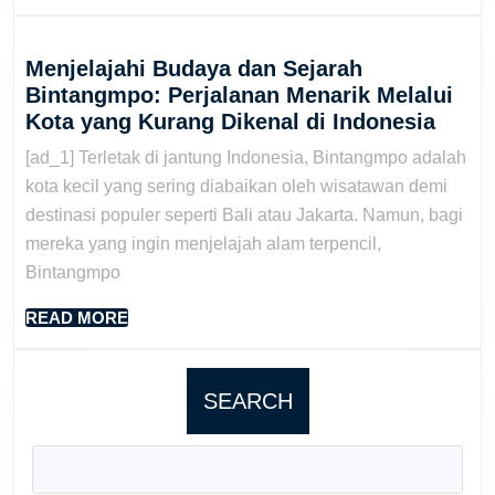
MORE
Menjelajahi Budaya dan Sejarah
Bintangmpo: Perjalanan Menarik Melalui
Menje
Kota yang Kurang Dikenal di Indonesia
Buda
[ad_1] Terletak di jantung Indonesia, Bintangmpo adalah
dan
kota kecil yang sering diabaikan oleh wisatawan demi
Sejar
destinasi populer seperti Bali atau Jakarta. Namun, bagi
Bint
mereka yang ingin menjelajah alam terpencil,
Perja
Bintangmpo
Menar
Melal
READ
READ MORE
Kota
MORE
yang
Kura
SEARCH
Diken
di
Indon