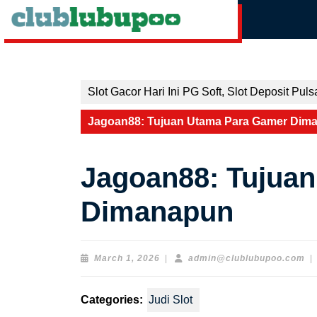
Skip
to
content
Skip
to
content
Slot Gacor Hari Ini PG Soft, Slot Deposit Pu
Jagoan88: Tujuan Utama Para Gamer Dim
Jagoan88: Tujua
Dimanapun
March
ad
March 1, 2026
|
admin@clublubupoo.com
|
1,
2026
Categories:
Judi Slot