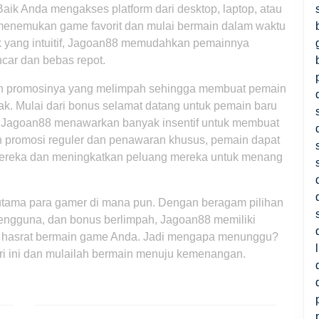
ik Anda mengakses platform dari desktop, laptop, atau
menemukan game favorit dan mulai bermain dalam waktu
tak yang intuitif, Jagoan88 memudahkan pemainnya
car dan bebas repot.
dan promosinya yang melimpah sehingga membuat pemain
k. Mulai dari bonus selamat datang untuk pemain baru
a, Jagoan88 menawarkan banyak insentif untuk membuat
n promosi reguler dan penawaran khusus, pemain dapat
reka dan meningkatkan peluang mereka untuk menang
utama para gamer di mana pun. Dengan beragam pilihan
engguna, dan bonus berlimpah, Jagoan88 memiliki
hasrat bermain game Anda. Jadi mengapa menunggu?
i ini dan mulailah bermain menuju kemenangan.