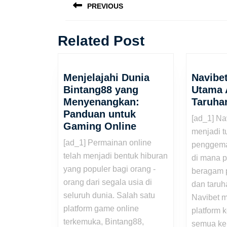
navigation
PREVIOUS
Previous
post:
Related Post
Menjelajahi Dunia
Navibet
Bintang88 yang
Utama 
Menyenangkan:
Taruha
Panduan untuk
[ad_1] Na
Menjelajahi
Gaming Online
menjadi t
Dunia
[ad_1] Permainan online
penggema
Bintang88
telah menjadi bentuk hiburan
di mana 
yang
yang populer bagi orang -
beragam p
Menyenangkan:
orang dari segala usia di
dan taruh
Panduan
seluruh dunia. Salah satu
untuk
Navibet 
platform game online
Gaming
platform 
terkemuka, Bintang88,
Online
semua ke