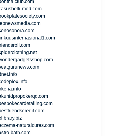
bonthaiclub.com
casusbelli-mod.com
bookplatesociety.com
lebnewsmedia.com
sonosonora.com
linkuusinternasional1.com
friendsroll.com
spiderclothing.net
wondergadgetsshop.com
seatgurunews.com
3net.info
codeplex.info
okena.info
akunidpropokerqq.com
bespokecardetailing.com
bestfriendscredit.com
elibrary.biz
eczema-naturalcures.com
astro-bath.com