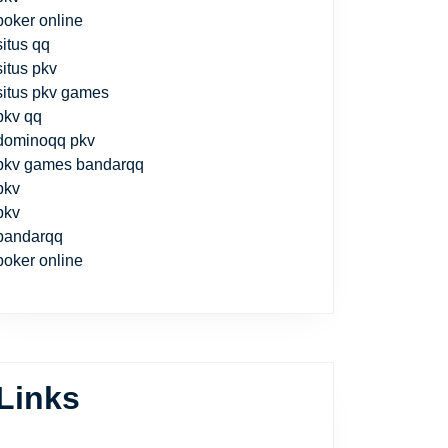
poker online
situs qq
situs pkv
situs pkv games
pkv qq
dominoqq pkv
pkv games bandarqq
pkv
pkv
ngkap
bandarqq
t
poker online
AS:
batan
Links
onalisasi