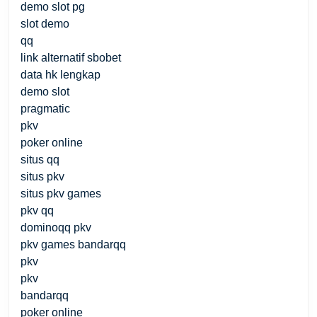
demo slot pg
slot demo
qq
link alternatif sbobet
data hk lengkap
demo slot
pragmatic
pkv
poker online
situs qq
situs pkv
situs pkv games
pkv qq
dominoqq pkv
pkv games bandarqq
pkv
pkv
bandarqq
poker online