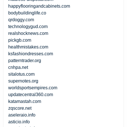
happyflooringandcabinets.com
bodybuildinglife.co
qrdoggy.com
technologygud.com
realshocknews.com
pickgb.com
healthmistakes.com
ksfashiondresses.com
patterntrader.org
cnhpa.net
sitalotus.com
supernotes.org
worldsportsempires.com
updatecentral360.com
katamastah.com
zqscore.net
aseleraio.info
asticio.info