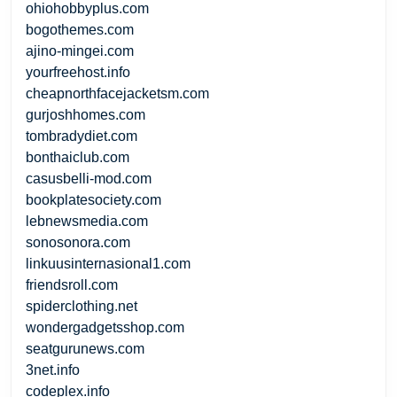
ohiohobbyplus.com
bogothemes.com
ajino-mingei.com
yourfreehost.info
cheapnorthfacejacketsm.com
gurjoshhomes.com
tombradydiet.com
bonthaiclub.com
casusbelli-mod.com
bookplatesociety.com
lebnewsmedia.com
sonosonora.com
linkuusinternasional1.com
friendsroll.com
spiderclothing.net
wondergadgetsshop.com
seatgurunews.com
3net.info
codeplex.info