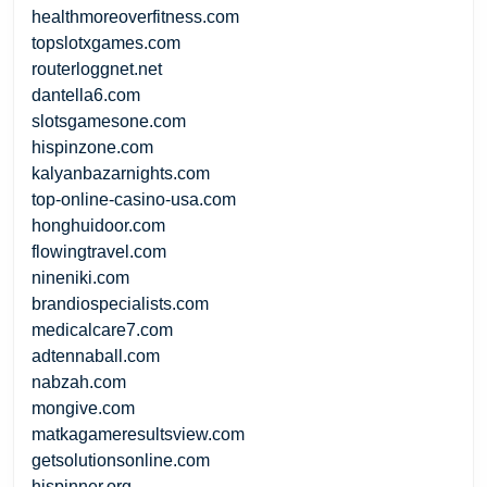
healthmoreoverfitness.com
topslotxgames.com
routerloggnet.net
dantella6.com
slotsgamesone.com
hispinzone.com
kalyanbazarnights.com
top-online-casino-usa.com
honghuidoor.com
flowingtravel.com
nineniki.com
brandiospecialists.com
medicalcare7.com
adtennaball.com
nabzah.com
mongive.com
matkagameresultsview.com
getsolutionsonline.com
hispinner.org