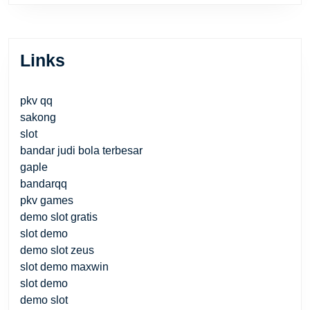
Links
pkv qq
sakong
slot
bandar judi bola terbesar
gaple
bandarqq
pkv games
demo slot gratis
slot demo
demo slot zeus
slot demo maxwin
slot demo
demo slot