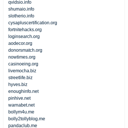
qvidsio.info
shumaio.info
slotherio.info
cysapluscertification.org
fortnitehacks.org
loginsearch.org
aodecor.org
donorsmatch.org
nowtimes.org
casinoeing.org
livemocha.biz
streetlife.biz
hyves.biz
enoughinfo.net
pinhive.net
warnabet.net
bollym4u.me
bolly2tollyblog.me
pandaclub.me