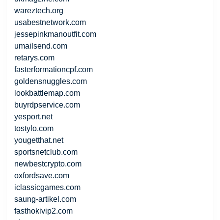
wareztech.org
usabestnetwork.com
jessepinkmanoutfit.com
umailsend.com
retarys.com
fasterformationcpf.com
goldensnuggles.com
lookbattlemap.com
buyrdpservice.com
yesport.net
tostylo.com
yougetthat.net
sportsnetclub.com
newbestcrypto.com
oxfordsave.com
iclassicgames.com
saung-artikel.com
fasthokivip2.com