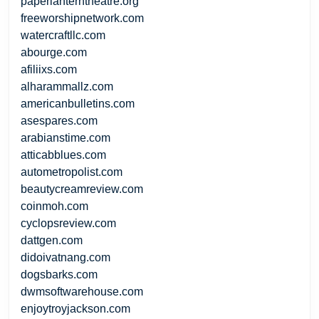
paperlanterntheatre.org
freeworshipnetwork.com
watercraftllc.com
abourge.com
afiliixs.com
alharammallz.com
americanbulletins.com
asespares.com
arabianstime.com
atticabblues.com
autometropolist.com
beautycreamreview.com
coinmoh.com
cyclopsreview.com
dattgen.com
didoivatnang.com
dogsbarks.com
dwmsoftwarehouse.com
enjoytroyjackson.com