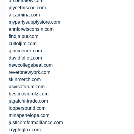
amberlately.com
joycebriscoe.com
aicarmina.com
mypartysupplystore.com
annforwisconsin.com
findjaipur.com
cultofjim.com
glimmerick.com
davidfollett.com
newcollegebeat.com
reverbnewyork.com
skinmerch.com
usvisaforum.com
bestmovierulz.com
jagalchi-trade.com
loopersound.com
minapenelope.com
justicereformalliance.com
cryptoglax.com