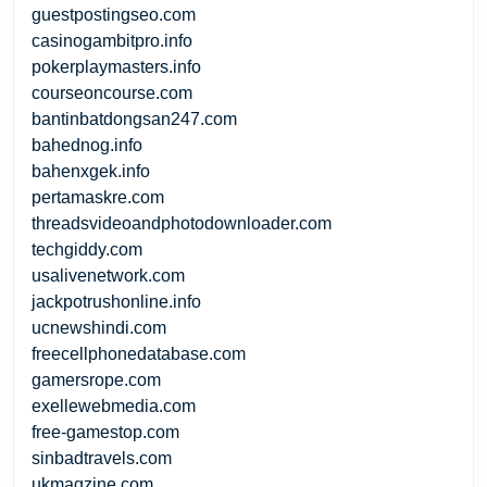
guestpostingseo.com
casinogambitpro.info
pokerplaymasters.info
courseoncourse.com
bantinbatdongsan247.com
bahednog.info
bahenxgek.info
pertamaskre.com
threadsvideoandphotodownloader.com
techgiddy.com
usalivenetwork.com
jackpotrushonline.info
ucnewshindi.com
freecellphonedatabase.com
gamersrope.com
exellewebmedia.com
free-gamestop.com
sinbadtravels.com
ukmagzine.com