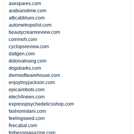
asespares.com
arabianstime.com
atticabblues.com
autometropolist.com
beautycreamreview.com
coinmoh.com
cyclopsreview.com
dattgen.com
didoivatnang.com
dogsbarks.com
dwmsoftwarehouse.com
enjoytroyjackson.com
epicaimbots.com
etech4news.com
expresspsychedelicsshop.com
fashionistani.com
feelingswed.com
firecabal.com
forbessmagazine.com