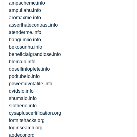
ampacheme.info
ampullahu.info
aromaxme.info
asserthatecontrast.info
atenderme.info
bangumiio.info
bekosunhu.info
beneficialgrandiose.info
blomaio.info
dosellinfoplete.info
podtubeio.info
powerfulvolatile.info
qvidsio.info
shumaio.info
slotherio.info
cysapluscertification.org
fortnitehacks.org
loginsearch.org
aodecor.org