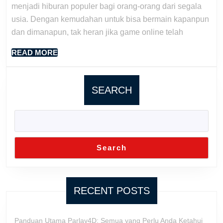
Tarik
menjadi hiburan populer bagi orang-orang dari segala
Bunga99:
usia. Dengan kemudahan untuk bisa bermain kapanpun
Di
dan dimanapun, tak heran jika game online telah
Dalam
Sensasi
READ
READ MORE
Gaming
MORE
Online
SEARCH
Search
RECENT POSTS
Panduan Utama Parlay4D: Semua yang Perlu Anda Ketahui