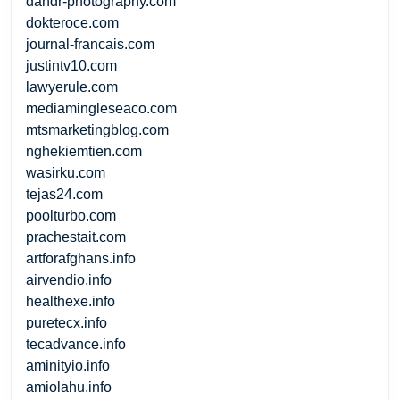
dandr-photography.com
dokteroce.com
journal-francais.com
justintv10.com
lawyerule.com
mediamingleseaco.com
mtsmarketingblog.com
nghekiemtien.com
wasirku.com
tejas24.com
poolturbo.com
prachestait.com
artforafghans.info
airvendio.info
healthexe.info
puretecx.info
tecadvance.info
aminityio.info
amiolahu.info