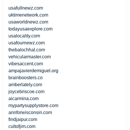
usafullnewz.com
uktimenetwork.com
usaworldnewz.com
todayusaexplore.com
usalocality.com
usafournewz.com
thebalochhal.com
vehicularmaster.com
vibesaccent.com
ampajavierdemiguel.org
brainboosters.co
amberlately.com
joycebriscoe.com
aicarmina.com
mypartysupplystore.com
annforwisconsin.com
findjaipur.com
cultofjim.com