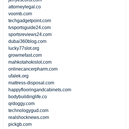
attorneylegal.co
voomb.com
techgadgetpoint.com
tvsportsguide24.com
sportsreviews24.com
dubai360blog.com
lucky77slot.org
growmefast.com
mahkotahokislot.com
onlinecancerpharm.com
ufalek.org
mattress-disposal.com
happyflooringandcabinets.com
bodybuildinglife.co
qrdoggy.com
technologygud.com
realshocknews.com
pickgb.com