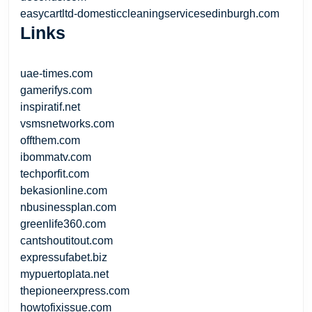
easycartltd-domesticcleaningservicesedinburgh.com
Links
uae-times.com
gamerifys.com
inspiratif.net
vsmsnetworks.com
offthem.com
ibommatv.com
techporfit.com
bekasionline.com
nbusinessplan.com
greenlife360.com
cantshoutitout.com
expressufabet.biz
mypuertoplata.net
thepioneerxpress.com
howtofixissue.com