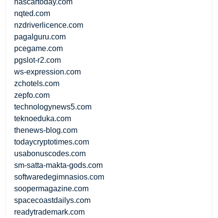
nascartoday.com
nqted.com
nzdriverlicence.com
pagalguru.com
pcegame.com
pgslot-r2.com
ws-expression.com
zchotels.com
zepfo.com
technologynews5.com
teknoeduka.com
thenews-blog.com
todaycryptotimes.com
usabonuscodes.com
sm-satta-makta-gods.com
softwaredegimnasios.com
soopermagazine.com
spacecoastdailys.com
readytrademark.com