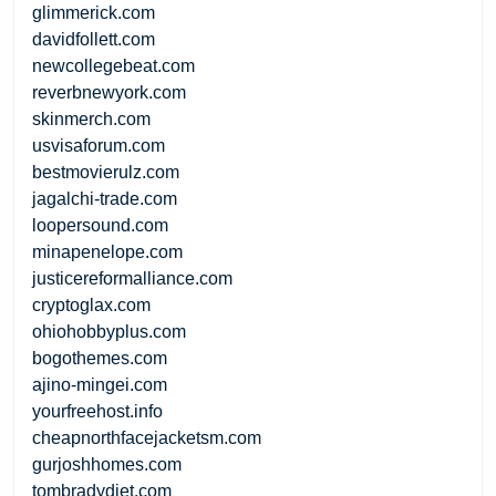
glimmerick.com
davidfollett.com
newcollegebeat.com
reverbnewyork.com
skinmerch.com
usvisaforum.com
bestmovierulz.com
jagalchi-trade.com
loopersound.com
minapenelope.com
justicereformalliance.com
cryptoglax.com
ohiohobbyplus.com
bogothemes.com
ajino-mingei.com
yourfreehost.info
cheapnorthfacejacketsm.com
gurjoshhomes.com
tombradydiet.com