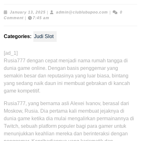
January
admin@clublub
January 13, 2025
|
admin@clublubupoo.com
|
0
13,
Comment
|
7:45 am
2025
Categories:
Judi Slot
[ad_1]
Rusia777 dengan cepat menjadi nama rumah tangga di
dunia game online. Dengan basis penggemar yang
semakin besar dan reputasinya yang luar biasa, bintang
yang sedang naik daun ini membuat gebrakan di kancah
game kompetitif.
Rusia777, yang bernama asli Alexei Ivanov, berasal dari
Moskow, Rusia. Dia pertama kali membuat jejaknya di
dunia game ketika dia mulai mengalirkan permainannya di
Twitch, sebuah platform populer bagi para gamer untuk
menunjukkan keahlian mereka dan berinteraksi dengan