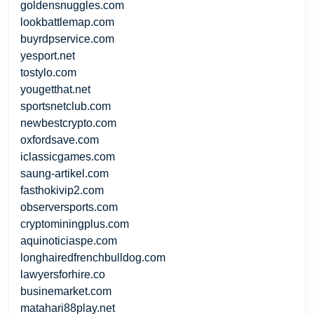
goldensnuggles.com
lookbattlemap.com
buyrdpservice.com
yesport.net
tostylo.com
yougetthat.net
sportsnetclub.com
newbestcrypto.com
oxfordsave.com
iclassicgames.com
saung-artikel.com
fasthokivip2.com
observersports.com
cryptominingplus.com
aquinoticiaspe.com
longhairedfrenchbulldog.com
lawyersforhire.co
businemarket.com
matahari88play.net