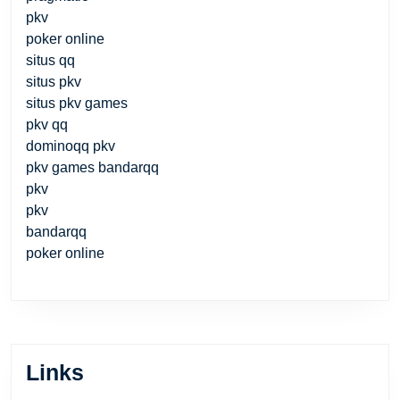
pkv
poker online
situs qq
situs pkv
situs pkv games
pkv qq
dominoqq pkv
pkv games bandarqq
pkv
pkv
bandarqq
poker online
Links