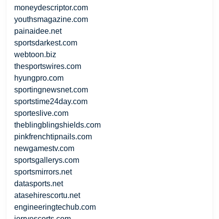
moneydescriptor.com
youthsmagazine.com
painaidee.net
sportsdarkest.com
webtoon.biz
thesportswires.com
hyungpro.com
sportingnewsnet.com
sportstime24day.com
sporteslive.com
theblingblingshields.com
pinkfrenchtipnails.com
newgamestv.com
sportsgallerys.com
sportsmirrors.net
datasports.net
atasehirescortu.net
engineeringtechub.com
jerryescorts.com