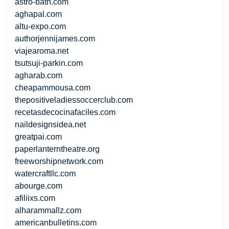
astro-bath.com
aghapal.com
altu-expo.com
authorjennijames.com
viajearoma.net
tsutsuji-parkin.com
agharab.com
cheapammousa.com
thepositiveladiessoccerclub.com
recetasdecocinafaciles.com
naildesignsidea.net
greatpai.com
paperlanterntheatre.org
freeworshipnetwork.com
watercraftllc.com
abourge.com
afiliixs.com
alharammallz.com
americanbulletins.com