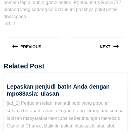
pemain top di dunia game online. Pantau terus Rusia777 –
bintang yang sedang naik daun ini pastinya patut untuk
diwaspadai.
[ad_2]
Post
navigation
PREVIOUS
NEXT
Previous
Next
post:
post:
Related Post
Lepaskan penjudi batin Anda dengan
Lepaskan
mpo88asia: ulasan
penjudi
[ad_1] Perjudian telah menjadi hobi yang populer
batin
selama berabad -abad, dengan orang -orang dari semua
Anda
lapisan masyarakat mencoba keberuntungan mereka di
dengan
Game of Chance. Baik itu poker, blackjack, atau slot,
mpo88asia: