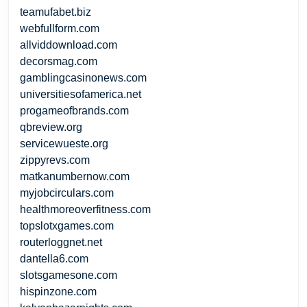
teamufabet.biz
webfullform.com
allviddownload.com
decorsmag.com
gamblingcasinonews.com
universitiesofamerica.net
progameofbrands.com
qbreview.org
servicewueste.org
zippyrevs.com
matkanumbernow.com
myjobcirculars.com
healthmoreoverfitness.com
topslotxgames.com
routerloggnet.net
dantella6.com
slotsgamesone.com
hispinzone.com