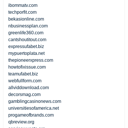
ibommatv.com
techporfit.com
bekasionline.com
nbusinessplan.com
greenlife360.com
cantshoutitout.com
expressufabet.biz
mypuertoplata.net
thepioneerxpress.com
howtofixissue.com
teamufabet.biz
webfullform.com
allviddownload.com
decorsmag.com
gamblingcasinonews.com
universitiesofamerica.net
progameofbrands.com
qbreview.org