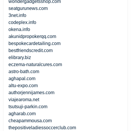
wondergadgetsshop.com
seatgurunews.com
3net.info
codeplex.info
okena.info
akunidpropokerqq.com
bespokecardetailing.com
bestfriendscredit.com
elibrary.biz
eczema-naturalcures.com
astro-bath.com
aghapal.com
altu-expo.com
authorjennijames.com
viajearoma.net
tsutsuji-parkin.com
agharab.com
cheapammousa.com
thepositiveladiessoccerclub.com