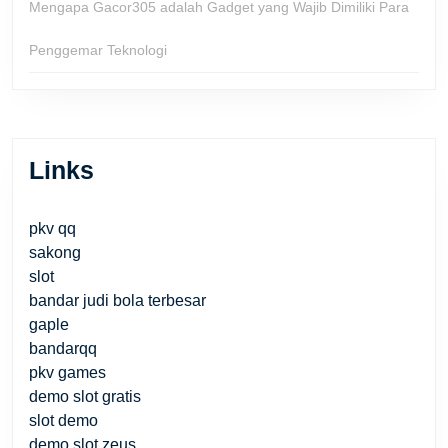
Mengapa Gacor305 adalah Gadget yang Wajib Dimiliki Para
Penggemar Teknologi
Links
pkv qq
sakong
slot
bandar judi bola terbesar
gaple
bandarqq
pkv games
demo slot gratis
slot demo
demo slot zeus