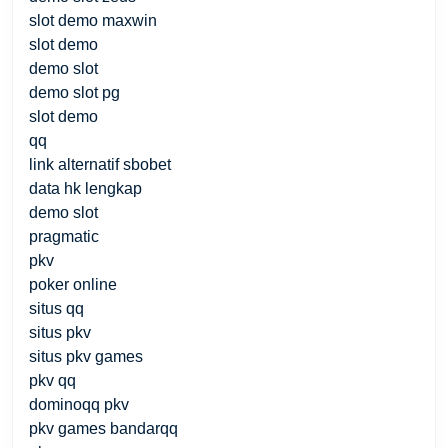
slot demo maxwin
slot demo
demo slot
demo slot pg
slot demo
qq
link alternatif sbobet
data hk lengkap
demo slot
pragmatic
pkv
poker online
situs qq
situs pkv
situs pkv games
pkv qq
dominoqq pkv
pkv games bandarqq