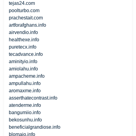
tejas24.com
poolturbo.com
prachestait.com
artforafghans.info
airvendio.info
healthexe.info
puretecx.info
tecadvance.info
aminityio.info
amiolahu.info
ampacheme.info
ampullahu.info
aromaxme.info
asserthatecontrast.info
atenderme.info
bangumiio.info
bekosunhu.info
beneficialgrandiose.info
blomaio.info