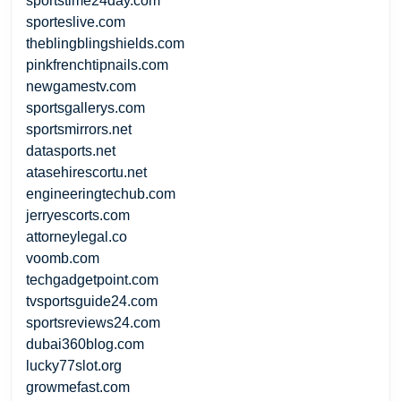
sportstime24day.com
sporteslive.com
theblingblingshields.com
pinkfrenchtipnails.com
newgamestv.com
sportsgallerys.com
sportsmirrors.net
datasports.net
atasehirescortu.net
engineeringtechub.com
jerryescorts.com
attorneylegal.co
voomb.com
techgadgetpoint.com
tvsportsguide24.com
sportsreviews24.com
dubai360blog.com
lucky77slot.org
growmefast.com