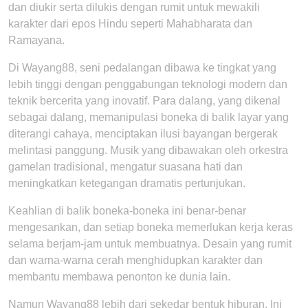
dan diukir serta dilukis dengan rumit untuk mewakili
karakter dari epos Hindu seperti Mahabharata dan
Ramayana.
Di Wayang88, seni pedalangan dibawa ke tingkat yang
lebih tinggi dengan penggabungan teknologi modern dan
teknik bercerita yang inovatif. Para dalang, yang dikenal
sebagai dalang, memanipulasi boneka di balik layar yang
diterangi cahaya, menciptakan ilusi bayangan bergerak
melintasi panggung. Musik yang dibawakan oleh orkestra
gamelan tradisional, mengatur suasana hati dan
meningkatkan ketegangan dramatis pertunjukan.
Keahlian di balik boneka-boneka ini benar-benar
mengesankan, dan setiap boneka memerlukan kerja keras
selama berjam-jam untuk membuatnya. Desain yang rumit
dan warna-warna cerah menghidupkan karakter dan
membantu membawa penonton ke dunia lain.
Namun Wayang88 lebih dari sekedar bentuk hiburan. Ini