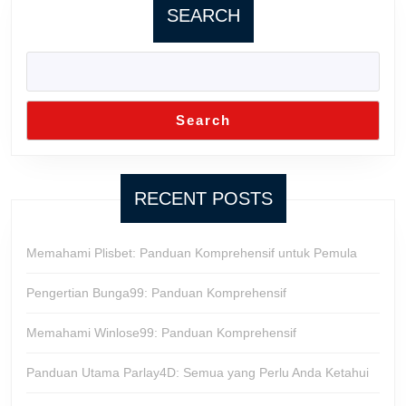
SEARCH
Search
RECENT POSTS
Memahami Plisbet: Panduan Komprehensif untuk Pemula
Pengertian Bunga99: Panduan Komprehensif
Memahami Winlose99: Panduan Komprehensif
Panduan Utama Parlay4D: Semua yang Perlu Anda Ketahui