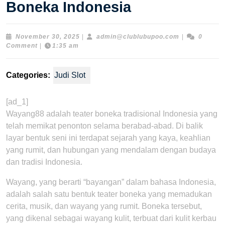
Boneka Indonesia
November
admin@clubl
November 30, 2025
|
admin@clublubupoo.com
|
0
30,
Comment
|
1:35 am
2025
Categories:
Judi Slot
[ad_1]
Wayang88 adalah teater boneka tradisional Indonesia yang
telah memikat penonton selama berabad-abad. Di balik
layar bentuk seni ini terdapat sejarah yang kaya, keahlian
yang rumit, dan hubungan yang mendalam dengan budaya
dan tradisi Indonesia.
Wayang, yang berarti “bayangan” dalam bahasa Indonesia,
adalah salah satu bentuk teater boneka yang memadukan
cerita, musik, dan wayang yang rumit. Boneka tersebut,
yang dikenal sebagai wayang kulit, terbuat dari kulit kerbau