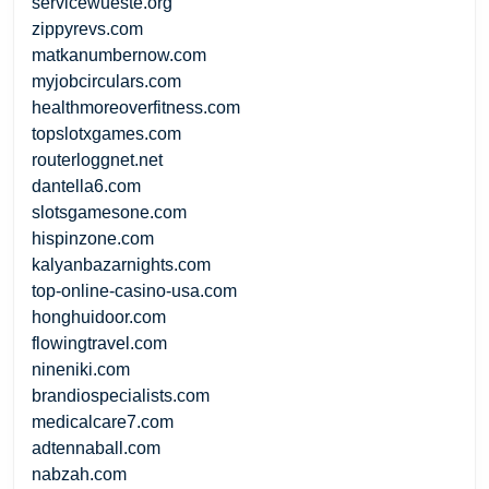
servicewueste.org
zippyrevs.com
matkanumbernow.com
myjobcirculars.com
healthmoreoverfitness.com
topslotxgames.com
routerloggnet.net
dantella6.com
slotsgamesone.com
hispinzone.com
kalyanbazarnights.com
top-online-casino-usa.com
honghuidoor.com
flowingtravel.com
nineniki.com
brandiospecialists.com
medicalcare7.com
adtennaball.com
nabzah.com