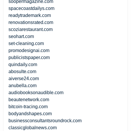
soopermagazine.com
spacecoastdailys.com
readytrademark.com
renovationsrated.com
scoziarestaurant.com
seohart.com
set-cleaning.com
promodesignai.com
publicistspaper.com
quindaily.com
abosulte.com
aiverse24.com
anubella.com
audiobooksonaudible.com
beautenetwork.com
bitcoin-tracing.com
bodyandshapes.com
businessconsultantsroundrock.com
classicglobalnews.com