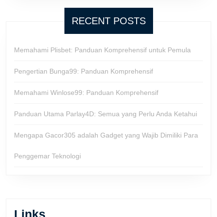
RECENT POSTS
Memahami Plisbet: Panduan Komprehensif untuk Pemula
Pengertian Bunga99: Panduan Komprehensif
Memahami Winlose99: Panduan Komprehensif
Panduan Utama Parlay4D: Semua yang Perlu Anda Ketahui
Mengapa Gacor305 adalah Gadget yang Wajib Dimiliki Para
Penggemar Teknologi
Links