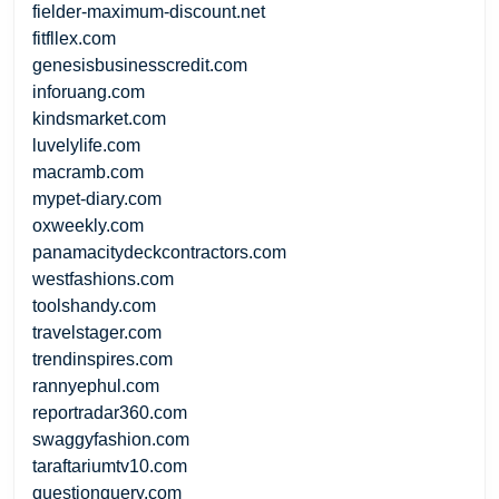
fielder-maximum-discount.net
fitfllex.com
genesisbusinesscredit.com
inforuang.com
kindsmarket.com
luvelylife.com
macramb.com
mypet-diary.com
oxweekly.com
panamacitydeckcontractors.com
westfashions.com
toolshandy.com
travelstager.com
trendinspires.com
rannyephul.com
reportradar360.com
swaggyfashion.com
taraftariumtv10.com
questionquery.com