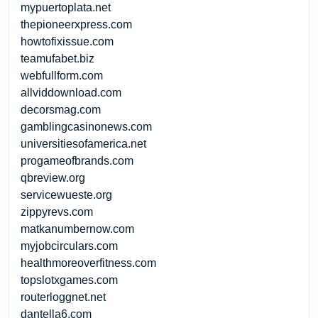
mypuertoplata.net
thepioneerxpress.com
howtofixissue.com
teamufabet.biz
webfullform.com
allviddownload.com
decorsmag.com
gamblingcasinonews.com
universitiesofamerica.net
progameofbrands.com
qbreview.org
servicewueste.org
zippyrevs.com
matkanumbernow.com
myjobcirculars.com
healthmoreoverfitness.com
topslotxgames.com
routerloggnet.net
dantella6.com