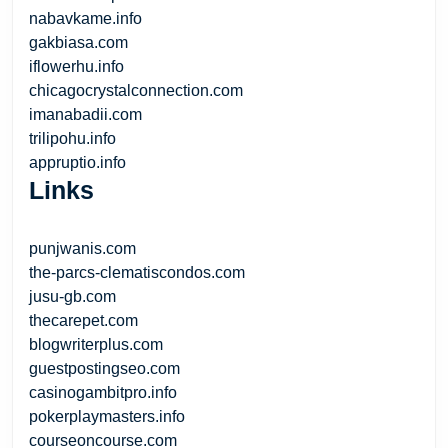
nabavkame.info
gakbiasa.com
iflowerhu.info
chicagocrystalconnection.com
imanabadii.com
trilipohu.info
appruptio.info
Links
punjwanis.com
the-parcs-clematiscondos.com
jusu-gb.com
thecarepet.com
blogwriterplus.com
guestpostingseo.com
casinogambitpro.info
pokerplaymasters.info
courseoncourse.com