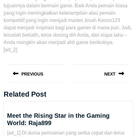
tujuannya dalam bermain game. Baik Anda pemain biasa
yang ingin meningkatkan keterampilan atau pemain
kompetitif yang ingin menjadi master, kisah Kenzo123
dapat menjadi inspirasi bagi para gamer di mana pun. Jadi,
teruslah berlatih, terus dorong diri Anda, dan siapa tahu –
Anda mungkin akan menjadi ahli game berikutnya.
[ad_2]
Post
navigation
PREVIOUS
NEXT
Previous
Next
post:
post:
Related Post
Meet the Rising Star in the Gaming
Meet
World: Raja899
the
[ad_1] Di dunia permainan yang serba cepat dan terus