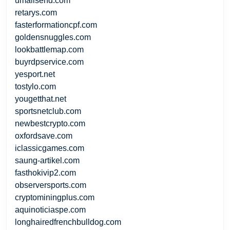
umailsend.com
retarys.com
fasterformationcpf.com
goldensnuggles.com
lookbattlemap.com
buyrdpservice.com
yesport.net
tostylo.com
yougetthat.net
sportsnetclub.com
newbestcrypto.com
oxfordsave.com
iclassicgames.com
saung-artikel.com
fasthokivip2.com
observersports.com
cryptominingplus.com
aquinoticiaspe.com
longhairedfrenchbulldog.com