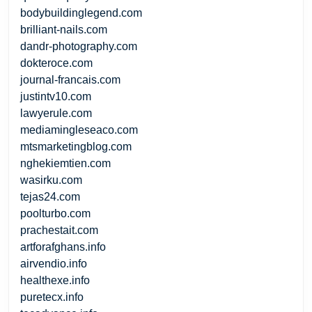
bodybuildinglegend.com
brilliant-nails.com
dandr-photography.com
dokteroce.com
journal-francais.com
justintv10.com
lawyerule.com
mediamingleseaco.com
mtsmarketingblog.com
nghekiemtien.com
wasirku.com
tejas24.com
poolturbo.com
prachestait.com
artforafghans.info
airvendio.info
healthexe.info
puretecx.info