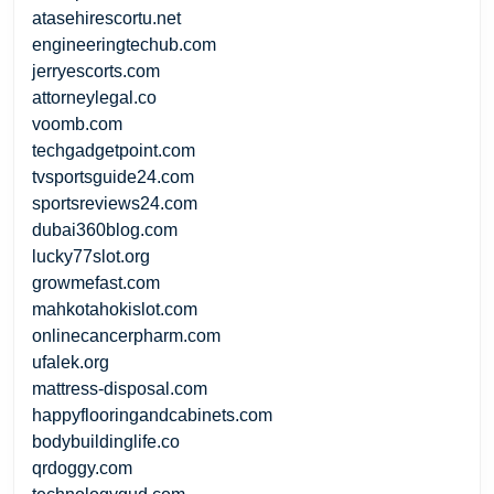
atasehirescortu.net
engineeringtechub.com
jerryescorts.com
attorneylegal.co
voomb.com
techgadgetpoint.com
tvsportsguide24.com
sportsreviews24.com
dubai360blog.com
lucky77slot.org
growmefast.com
mahkotahokislot.com
onlinecancerpharm.com
ufalek.org
mattress-disposal.com
happyflooringandcabinets.com
bodybuildinglife.co
qrdoggy.com