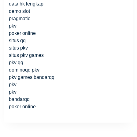
data hk lengkap
demo slot
pragmatic
pkv
poker online
situs qq
situs pkv
situs pkv games
pkv qq
dominoqq pkv
pkv games bandarqq
pkv
pkv
bandarqq
poker online