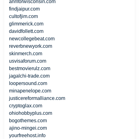
annforwisconsin.com
findjaipur.com
cultofjim.com
glimmerick.com
davidfollett.com
newcollegebeat.com
reverbnewyork.com
skinmerch.com
usvisaforum.com
bestmovierulz.com
jagalchi-trade.com
loopersound.com
minapenelope.com
justicereformalliance.com
cryptoglax.com
ohiohobbyplus.com
bogothemes.com
ajino-mingei.com
yourfreehost.info