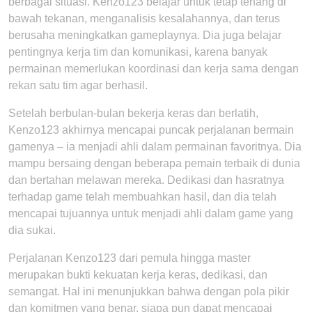
berbagai situasi. Kenzo123 belajar untuk tetap tenang di
bawah tekanan, menganalisis kesalahannya, dan terus
berusaha meningkatkan gameplaynya. Dia juga belajar
pentingnya kerja tim dan komunikasi, karena banyak
permainan memerlukan koordinasi dan kerja sama dengan
rekan satu tim agar berhasil.
Setelah berbulan-bulan bekerja keras dan berlatih,
Kenzo123 akhirnya mencapai puncak perjalanan bermain
gamenya – ia menjadi ahli dalam permainan favoritnya. Dia
mampu bersaing dengan beberapa pemain terbaik di dunia
dan bertahan melawan mereka. Dedikasi dan hasratnya
terhadap game telah membuahkan hasil, dan dia telah
mencapai tujuannya untuk menjadi ahli dalam game yang
dia sukai.
Perjalanan Kenzo123 dari pemula hingga master
merupakan bukti kekuatan kerja keras, dedikasi, dan
semangat. Hal ini menunjukkan bahwa dengan pola pikir
dan komitmen yang benar, siapa pun dapat mencapai