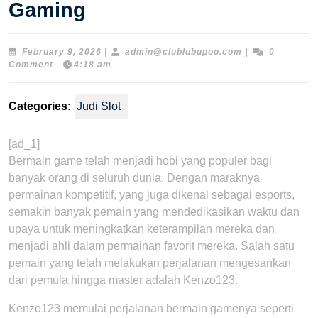
Gaming
February
admin@clublub
February 9, 2026
|
admin@clublubupoo.com
|
0
9,
Comment
|
4:18 am
2026
Categories:
Judi Slot
[ad_1]
Bermain game telah menjadi hobi yang populer bagi
banyak orang di seluruh dunia. Dengan maraknya
permainan kompetitif, yang juga dikenal sebagai esports,
semakin banyak pemain yang mendedikasikan waktu dan
upaya untuk meningkatkan keterampilan mereka dan
menjadi ahli dalam permainan favorit mereka. Salah satu
pemain yang telah melakukan perjalanan mengesankan
dari pemula hingga master adalah Kenzo123.
Kenzo123 memulai perjalanan bermain gamenya seperti