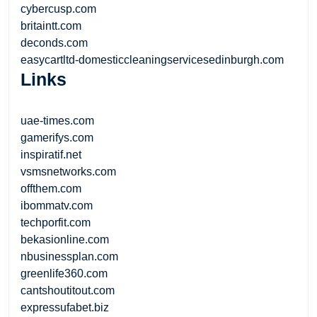
cybercusp.com
britaintt.com
deconds.com
easycartltd-domesticcleaningservicesedinburgh.com
Links
uae-times.com
gamerifys.com
inspiratif.net
vsmsnetworks.com
offthem.com
ibommatv.com
techporfit.com
bekasionline.com
nbusinessplan.com
greenlife360.com
cantshoutitout.com
expressufabet.biz