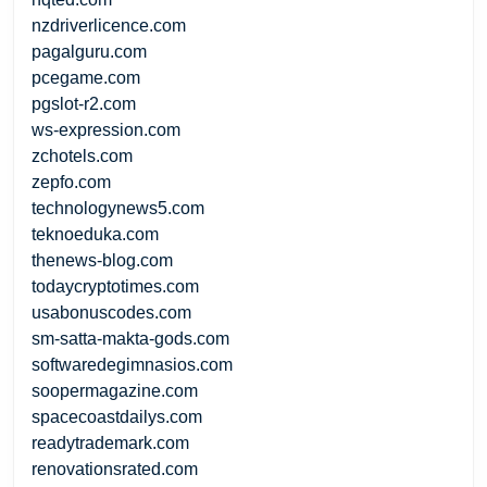
nzdriverlicence.com
pagalguru.com
pcegame.com
pgslot-r2.com
ws-expression.com
zchotels.com
zepfo.com
technologynews5.com
teknoeduka.com
thenews-blog.com
todaycryptotimes.com
usabonuscodes.com
sm-satta-makta-gods.com
softwaredegimnasios.com
soopermagazine.com
spacecoastdailys.com
readytrademark.com
renovationsrated.com