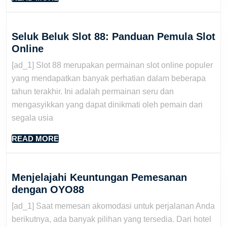
badai
MORE
Seluk Beluk Slot 88: Panduan Pemula Slot
Seluk
Online
Beluk
[ad_1] Slot 88 merupakan permainan slot online populer
Slot
yang mendapatkan banyak perhatian dalam beberapa
88:
tahun terakhir. Ini adalah permainan seru dan
Panduan
mengasyikkan yang dapat dinikmati oleh pemain dari
Pemula
segala usia
Slot
Online
READ
READ MORE
MORE
Menjelajahi Keuntungan Pemesanan
Menjelajahi
dengan OYO88
Keuntungan
[ad_1] Saat memesan akomodasi untuk perjalanan Anda
Pemesanan
berikutnya, ada banyak pilihan yang tersedia. Dari hotel
dengan