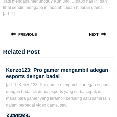
Jadi mengapa menunggu? Kunjungi Ultra88 hari ini dan
lihat sendiri mengapa ini adalah tujuan hiburan utama.
[ad_2]
Post
navigation
PREVIOUS
NEXT
Previous
Next
post:
post:
Related Post
Kenzo123: Pro gamer mengambil adegan
Kenzo123:
esports dengan badai
Pro
[ad_1] Kenzo123: Pro gamer mengambil adegan esports
gamer
dengan badai Di dunia esports yang serba cepat, di
mengambil
mana para gamer yang terampil bersaing satu sama lain
adegan
dalam berbagai video game, satu
esports
dengan
READ
READ MORE