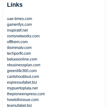
Links
uae-times.com
gamerifys.com
inspiratif.net
vsmsnetworks.com
offthem.com
ibommatv.com
techporfit.com
bekasionline.com
nbusinessplan.com
greenlife360.com
cantshoutitout.com
expressufabet.biz
mypuertoplata.net
thepioneerxpress.com
howtofixissue.com
teamufabet.biz