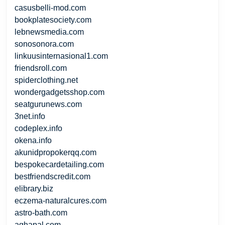
casusbelli-mod.com
bookplatesociety.com
lebnewsmedia.com
sonosonora.com
linkuusinternasional1.com
friendsroll.com
spiderclothing.net
wondergadgetsshop.com
seatgurunews.com
3net.info
codeplex.info
okena.info
akunidpropokerqq.com
bespokecardetailing.com
bestfriendscredit.com
elibrary.biz
eczema-naturalcures.com
astro-bath.com
aghapal.com