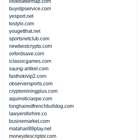
lookbattlemap.com
buyrdpservice.com
yesport.net
tostylo.com
yougetthat.net
sportsnetclub.com
newbestcrypto.com
oxfordsave.com
iclassicgames.com
saung-artikel.com
fasthokivip2.com
observersports.com
cryptominingplus.com
aquinoticiaspe.com
longhairedfrenchbulldog.com
lawyersforhire.co
businemarket.com
matahari88play.net
moneydescriptor.com