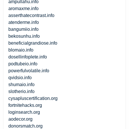
ampullahu.info
aromaxme.info
asserthatecontrast.info
atenderme.info
bangumiio.info
bekosunhu.info
beneficialgrandiose.info
blomaio.info
dosellinfoplete.info
podtubeio.info
powerfulvolatile.info
qvidsio.info
shumaio.info
slotherio.info
cysapluscertification.org
fortnitehacks.org
loginsearch.org
aodecor.org
donorsmatch.org