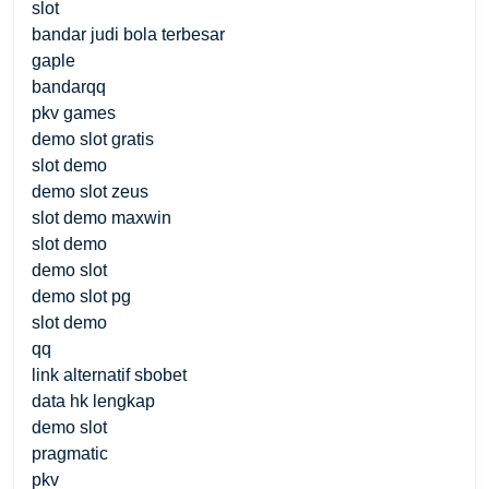
slot
bandar judi bola terbesar
gaple
bandarqq
pkv games
demo slot gratis
slot demo
demo slot zeus
slot demo maxwin
slot demo
demo slot
demo slot pg
slot demo
qq
link alternatif sbobet
data hk lengkap
demo slot
pragmatic
pkv