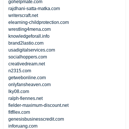
gohelpmate.com
rajdhani-satta-matka.com
writerscraft.net
elearning-childprotection.com
wrestling4mena.com
knowledgeforall.info
brand2lastio.com
usadigitalservices.com
socialhoppers.com
creativedream.net
n2315.com
getwebonline.com
onlyfansheaven.com
lky08.com
ralph-fiennes.net
fielder-maximum-discount.net
fitfllex.com
genesisbusinesscredit.com
inforuang.com