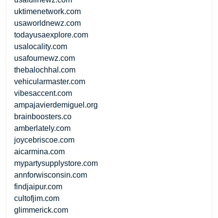
uktimenetwork.com
usaworldnewz.com
todayusaexplore.com
usalocality.com
usafournewz.com
thebalochhal.com
vehicularmaster.com
vibesaccent.com
ampajavierdemiguel.org
brainboosters.co
amberlately.com
joycebriscoe.com
aicarmina.com
mypartysupplystore.com
annforwisconsin.com
findjaipur.com
cultofjim.com
glimmerick.com