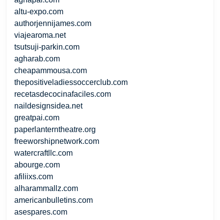
altu-expo.com
authorjennijames.com
viajearoma.net
tsutsuji-parkin.com
agharab.com
cheapammousa.com
thepositiveladiessoccerclub.com
recetasdecocinafaciles.com
naildesignsidea.net
greatpai.com
paperlanterntheatre.org
freeworshipnetwork.com
watercraftllc.com
abourge.com
afiliixs.com
alharammallz.com
americanbulletins.com
asespares.com