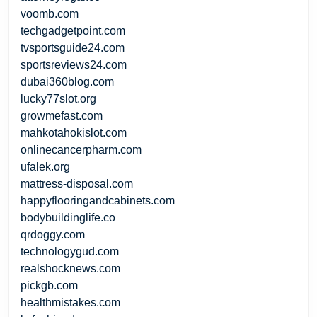
voomb.com
techgadgetpoint.com
tvsportsguide24.com
sportsreviews24.com
dubai360blog.com
lucky77slot.org
growmefast.com
mahkotahokislot.com
onlinecancerpharm.com
ufalek.org
mattress-disposal.com
happyflooringandcabinets.com
bodybuildinglife.co
qrdoggy.com
technologygud.com
realshocknews.com
pickgb.com
healthmistakes.com