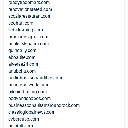
readytrademark.com
renovationsrated.com
scoziarestaurant.com
seohart.com
set-cleaning.com
promodesignai.com
publicistspaper.com
quindaily.com
abosulte.com
aiverse24.com
anubella.com
audiobooksonaudible.com
beautenetwork.com
bitcoin-tracing.com
bodyandshapes.com
businessconsultantsroundrock.com
classicglobalnews.com
cybercusp.com
britaintt.com