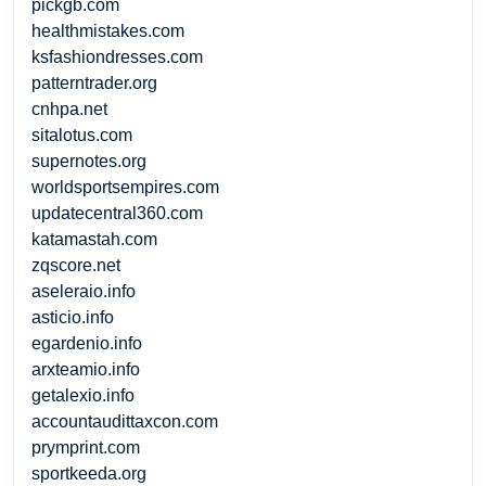
pickgb.com
healthmistakes.com
ksfashiondresses.com
patterntrader.org
cnhpa.net
sitalotus.com
supernotes.org
worldsportsempires.com
updatecentral360.com
katamastah.com
zqscore.net
aseleraio.info
asticio.info
egardenio.info
arxteamio.info
getalexio.info
accountaudittaxcon.com
prymprint.com
sportkeeda.org