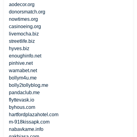
aodecor.org
donorsmatch.org
nowtimes.org
casinoeing.org
livemocha.biz
streetlife.biz
hyves.biz
enoughinfo.net
pinhive.net
warnabet.net
bollym4u.me
bolly2tollyblog.me
pandaclub.me
flyttevask.io
byhous.com
hartfordplazahotel.com
m-918kissapk.com
nabavkame.info
gakbiasa.com