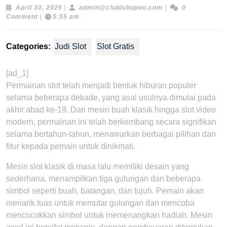
April
admin@clublubupo
April 30, 2026
|
admin@clublubupoo.com
|
0
30,
Comment
|
5:55 am
2026
Categories:
Judi Slot
Slot Gratis
[ad_1]
Permainan slot telah menjadi bentuk hiburan populer
selama beberapa dekade, yang asal usulnya dimulai pada
akhir abad ke-19. Dari mesin buah klasik hingga slot video
modern, permainan ini telah berkembang secara signifikan
selama bertahun-tahun, menawarkan berbagai pilihan dan
fitur kepada pemain untuk dinikmati.
Mesin slot klasik di masa lalu memiliki desain yang
sederhana, menampilkan tiga gulungan dan beberapa
simbol seperti buah, batangan, dan tujuh. Pemain akan
menarik tuas untuk memutar gulungan dan mencoba
mencocokkan simbol untuk memenangkan hadiah. Mesin