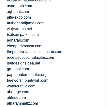
eczema-naturalcures.com
astro-bath.com
aghapal.com
altu-expo.com
authorjennijames.com
viajearoma.net
tsutsuji-parkin.com
agharab.com
cheapammousa.com
thepositiveladiessoccerclub.com
recetasdecocinafaciles.com
naildesignsidea.net
greatpai.com
paperlanterntheatre.org
freeworshipnetwork.com
watercraftllc.com
abourge.com
afiliixs.com
alharammallz.com