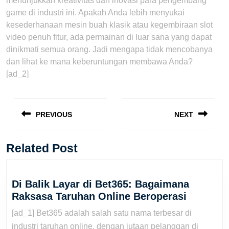
menunjukkan kreativitas dan inovasi para pengembang
game di industri ini. Apakah Anda lebih menyukai
kesederhanaan mesin buah klasik atau kegembiraan slot
video penuh fitur, ada permainan di luar sana yang dapat
dinikmati semua orang. Jadi mengapa tidak mencobanya
dan lihat ke mana keberuntungan membawa Anda?
[ad_2]
Post
navigation
PREVIOUS
NEXT
Previous
Next
post:
post:
Related Post
Di Balik Layar di Bet365: Bagaimana
Di
Raksasa Taruhan Online Beroperasi
Balik
[ad_1] Bet365 adalah salah satu nama terbesar di
Layar
industri taruhan online, dengan jutaan pelanggan di