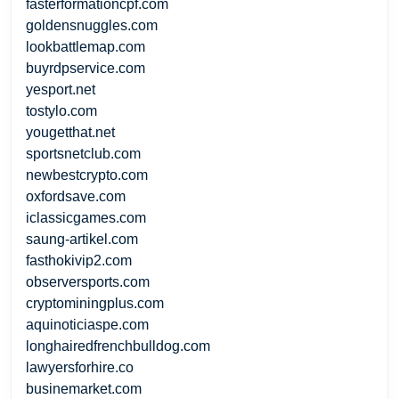
fasterformationcpf.com
goldensnuggles.com
lookbattlemap.com
buyrdpservice.com
yesport.net
tostylo.com
yougetthat.net
sportsnetclub.com
newbestcrypto.com
oxfordsave.com
iclassicgames.com
saung-artikel.com
fasthokivip2.com
observersports.com
cryptominingplus.com
aquinoticiaspe.com
longhairedfrenchbulldog.com
lawyersforhire.co
businemarket.com