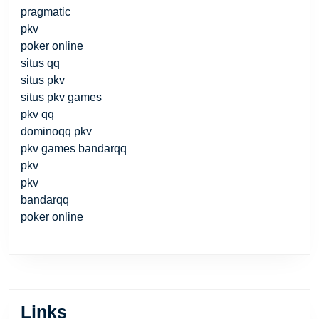
pragmatic
pkv
poker online
situs qq
situs pkv
situs pkv games
pkv qq
dominoqq pkv
pkv games bandarqq
pkv
pkv
bandarqq
poker online
Links