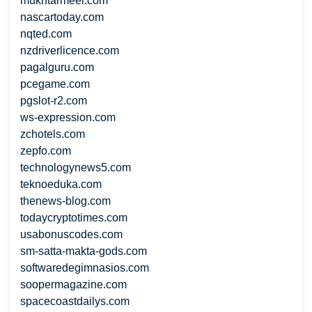
mukhtarmeer.com
nascartoday.com
nqted.com
nzdriverlicence.com
pagalguru.com
pcegame.com
pgslot-r2.com
ws-expression.com
zchotels.com
zepfo.com
technologynews5.com
teknoeduka.com
thenews-blog.com
todaycryptotimes.com
usabonuscodes.com
sm-satta-makta-gods.com
softwaredegimnasios.com
soopermagazine.com
spacecoastdailys.com