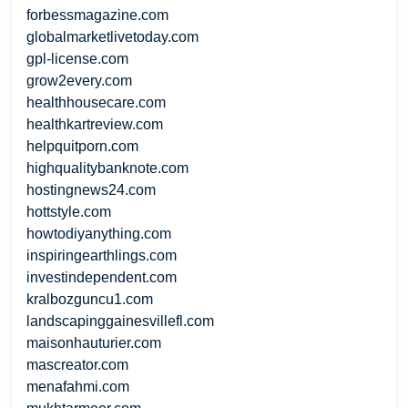
forbessmagazine.com
globalmarketlivetoday.com
gpl-license.com
grow2every.com
healthhousecare.com
healthkartreview.com
helpquitporn.com
highqualitybanknote.com
hostingnews24.com
hottstyle.com
howtodiyanything.com
inspiringearthlings.com
investindependent.com
kralbozguncu1.com
landscapinggainesvillefl.com
maisonhauturier.com
mascreator.com
menafahmi.com