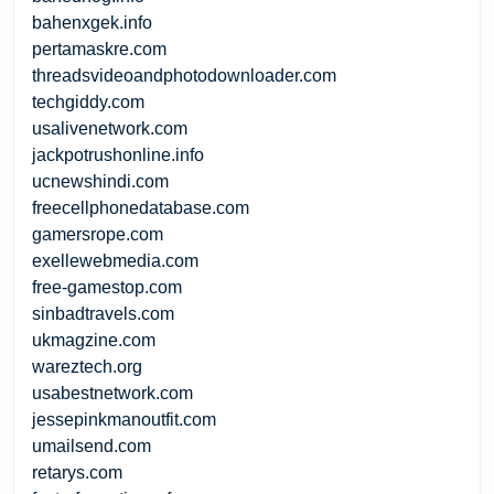
bahenxgek.info
pertamaskre.com
threadsvideoandphotodownloader.com
techgiddy.com
usalivenetwork.com
jackpotrushonline.info
ucnewshindi.com
freecellphonedatabase.com
gamersrope.com
exellewebmedia.com
free-gamestop.com
sinbadtravels.com
ukmagzine.com
wareztech.org
usabestnetwork.com
jessepinkmanoutfit.com
umailsend.com
retarys.com