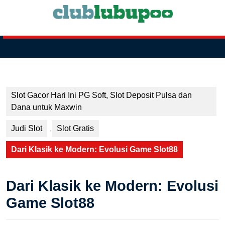
Skip
to
content
Skip
to
Open
content
Button
Slot Gacor Hari Ini PG Soft, Slot Deposit Pulsa dan
Dana untuk Maxwin
Judi Slot
,
Slot Gratis
Dari Klasik ke Modern: Evolusi Game Slot88
Dari Klasik ke Modern: Evolusi
Game Slot88