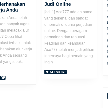
Ace777:
erhanakan
Judi Online
KW303:
Nama
rja Anda
[ad_1] Ace777 adalah nama
Solusi
Terpercaya
akah Anda lelah
yang terkenal dan sangat
terbaik
dalam
kan banyak tugas
dihormati di dunia perjudian
untuk
Judi
itan melacak alur
online. Dengan beragam
menyederhanakan
Online
a? Coba lihat
permainan dan reputasi
alur
lusi terbaik untuk
keadilan dan keandalan,
kerja
hanakan alur kerja
Anda
Ace777 telah menjadi pilihan
ik Anda seorang
tepercaya bagi pemain yang
al yang sibuk,
ingin
READ
READ MORE
MORE
READ
ORE
MORE