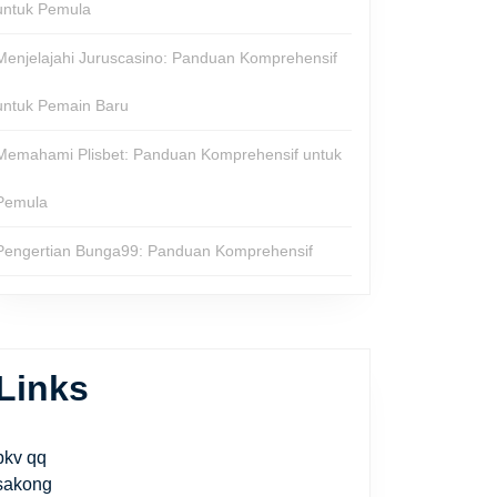
untuk Pemula
Menjelajahi Juruscasino: Panduan Komprehensif
untuk Pemain Baru
Memahami Plisbet: Panduan Komprehensif untuk
Pemula
Pengertian Bunga99: Panduan Komprehensif
Links
pkv qq
sakong