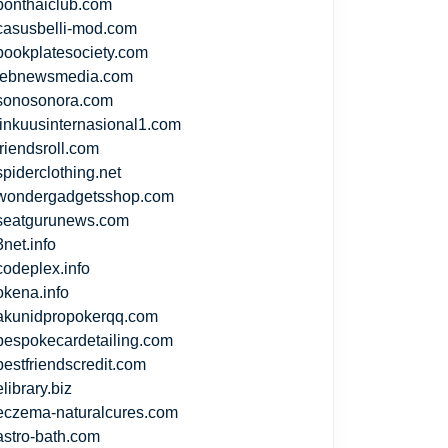
bonthaiclub.com
casusbelli-mod.com
bookplatesociety.com
lebnewsmedia.com
sonosonora.com
linkuusinternasional1.com
friendsroll.com
spiderclothing.net
wondergadgetsshop.com
seatgurunews.com
3net.info
codeplex.info
okena.info
akunidpropokerqq.com
bespokecardetailing.com
bestfriendscredit.com
elibrary.biz
eczema-naturalcures.com
astro-bath.com