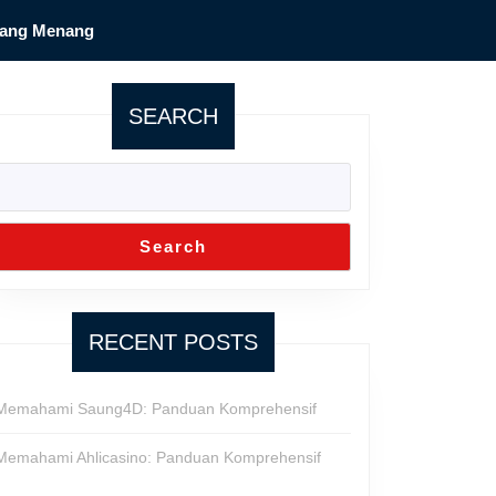
pang Menang
SEARCH
Search
RECENT POSTS
Memahami Saung4D: Panduan Komprehensif
Memahami Ahlicasino: Panduan Komprehensif