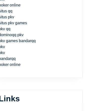
poker online
situs qq
situs pkv
situs pkv games
pkv qq
dominoqq pkv
pkv games bandarqq
pkv
pkv
bandarqq
poker online
Links