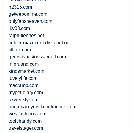
n2315.com
getwebonline.com
onlyfansheaven.com
lky08.com
ralph-fiennes.net
fielder-maximum-discount.net
fitfllex.com
genesisbusinesscredit.com
inforuang.com
kindsmarket.com
luvelylife.com
macramb.com
mypet-diary.com
oxweekly.com
panamacitydeckcontractors.com
westfashions.com
toolshandy.com
travelstager.com