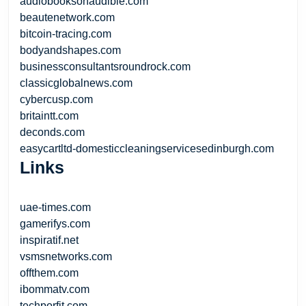
audiobooksonaudible.com
beautenetwork.com
bitcoin-tracing.com
bodyandshapes.com
businessconsultantsroundrock.com
classicglobalnews.com
cybercusp.com
britaintt.com
deconds.com
easycartltd-domesticcleaningservicesedinburgh.com
Links
uae-times.com
gamerifys.com
inspiratif.net
vsmsnetworks.com
offthem.com
ibommatv.com
techporfit.com