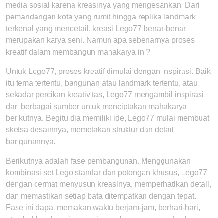
media sosial karena kreasinya yang mengesankan. Dari
pemandangan kota yang rumit hingga replika landmark
terkenal yang mendetail, kreasi Lego77 benar-benar
merupakan karya seni. Namun apa sebenarnya proses
kreatif dalam membangun mahakarya ini?
Untuk Lego77, proses kreatif dimulai dengan inspirasi. Baik
itu tema tertentu, bangunan atau landmark tertentu, atau
sekadar percikan kreativitas, Lego77 mengambil inspirasi
dari berbagai sumber untuk menciptakan mahakarya
berikutnya. Begitu dia memiliki ide, Lego77 mulai membuat
sketsa desainnya, memetakan struktur dan detail
bangunannya.
Berikutnya adalah fase pembangunan. Menggunakan
kombinasi set Lego standar dan potongan khusus, Lego77
dengan cermat menyusun kreasinya, memperhatikan detail,
dan memastikan setiap bata ditempatkan dengan tepat.
Fase ini dapat memakan waktu berjam-jam, berhari-hari,