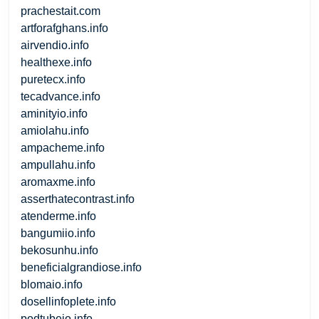
prachestait.com
artforafghans.info
airvendio.info
healthexe.info
puretecx.info
tecadvance.info
aminityio.info
amiolahu.info
ampacheme.info
ampullahu.info
aromaxme.info
asserthatecontrast.info
atenderme.info
bangumiio.info
bekosunhu.info
beneficialgrandiose.info
blomaio.info
dosellinfoplete.info
podtubeio.info