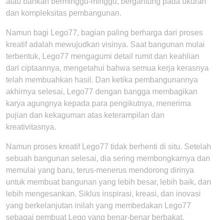
atau bahkan berminggu-minggu, bergantung pada ukuran
dan kompleksitas pembangunan.
Namun bagi Lego77, bagian paling berharga dari proses
kreatif adalah mewujudkan visinya. Saat bangunan mulai
terbentuk, Lego77 mengagumi detail rumit dan keahlian
dari ciptaannya, mengetahui bahwa semua kerja kerasnya
telah membuahkan hasil. Dan ketika pembangunannya
akhirnya selesai, Lego77 dengan bangga membagikan
karya agungnya kepada para pengikutnya, menerima
pujian dan kekaguman atas keterampilan dan
kreativitasnya.
Namun proses kreatif Lego77 tidak berhenti di situ. Setelah
sebuah bangunan selesai, dia sering membongkarnya dan
memulai yang baru, terus-menerus mendorong dirinya
untuk membuat bangunan yang lebih besar, lebih baik, dan
lebih mengesankan. Siklus inspirasi, kreasi, dan inovasi
yang berkelanjutan inilah yang membedakan Lego77
sebagai pembuat Lego yang benar-benar berbakat.