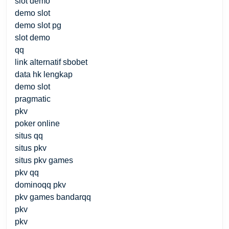
slot demo
demo slot
demo slot pg
slot demo
qq
link alternatif sbobet
data hk lengkap
demo slot
pragmatic
pkv
poker online
situs qq
situs pkv
situs pkv games
pkv qq
dominoqq pkv
pkv games bandarqq
pkv
pkv