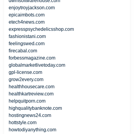
dwmsoftwarehouse.com
enjoytroyjackson.com
epicaimbots.com
etech4news.com
expresspsychedelicsshop.com
fashionistani.com
feelingswed.com
firecabal.com
forbessmagazine.com
globalmarketlivetoday.com
gpl-license.com
grow2every.com
healthhousecare.com
healthkartreview.com
helpquitporn.com
highqualitybanknote.com
hostingnews24.com
hottstyle.com
howtodiyanything.com