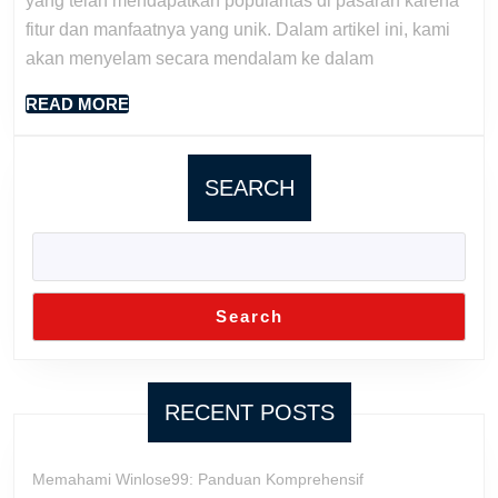
yang telah mendapatkan popularitas di pasaran karena
me
fitur dan manfaatnya yang unik. Dalam artikel ini, kami
me
akan menyelam secara mendalam ke dalam
ke
da
READ
READ MORE
fit
MORE
da
ma
SEARCH
Search
RECENT POSTS
Memahami Winlose99: Panduan Komprehensif