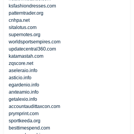
ksfashiondresses.com
patterntrader.org
cnhpa.net
sitalotus.com
supernotes.org
worldsportsempires.com
updatecentral360.com
katamastah.com
zqscore.net
aseleraio.info
asticio.info
egardenio.info
arxteamio.info
getalexio.info
accountaudittaxcon.com
prymprint.com
sportkeeda.org
besttimespend.com