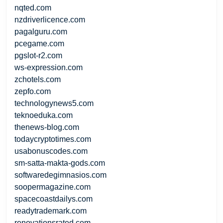
nqted.com
nzdriverlicence.com
pagalguru.com
pcegame.com
pgslot-r2.com
ws-expression.com
zchotels.com
zepfo.com
technologynews5.com
teknoeduka.com
thenews-blog.com
todaycryptotimes.com
usabonuscodes.com
sm-satta-makta-gods.com
softwaredegimnasios.com
soopermagazine.com
spacecoastdailys.com
readytrademark.com
renovationsrated.com