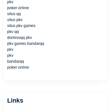
pkv
poker online
situs qq
situs pkv
situs pkv games
pkv qq
dominoqq pkv
pkv games bandarqq
pkv
pkv
bandarqq
poker online
Links