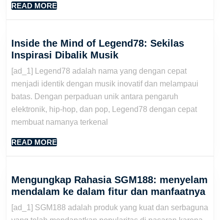
Musik
READ
READ MORE
MORE
Inside the Mind of Legend78: Sekilas
Inside
Inspirasi Dibalik Musik
the
[ad_1] Legend78 adalah nama yang dengan cepat
Mind
menjadi identik dengan musik inovatif dan melampaui
of
batas. Dengan perpaduan unik antara pengaruh
Legend78:
elektronik, hip-hop, dan pop, Legend78 dengan cepat
Sekilas
membuat namanya terkenal
Inspirasi
Dibalik
READ
READ MORE
Musik
MORE
Mengungkap Rahasia SGM188: menyelam
Me
mendalam ke dalam fitur dan manfaatnya
Ra
[ad_1] SGM188 adalah produk yang kuat dan serbaguna
SG