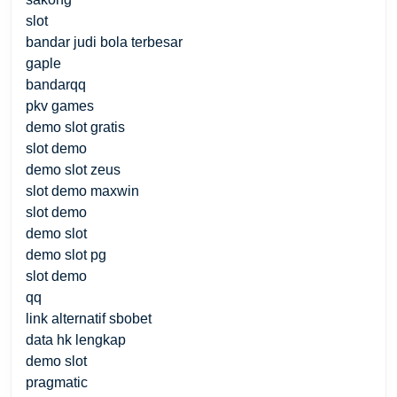
slot
bandar judi bola terbesar
gaple
bandarqq
pkv games
demo slot gratis
slot demo
demo slot zeus
slot demo maxwin
slot demo
demo slot
demo slot pg
slot demo
qq
link alternatif sbobet
data hk lengkap
demo slot
pragmatic