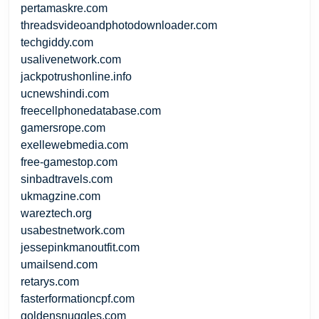
pertamaskre.com
threadsvideoandphotodownloader.com
techgiddy.com
usalivenetwork.com
jackpotrushonline.info
ucnewshindi.com
freecellphonedatabase.com
gamersrope.com
exellewebmedia.com
free-gamestop.com
sinbadtravels.com
ukmagzine.com
wareztech.org
usabestnetwork.com
jessepinkmanoutfit.com
umailsend.com
retarys.com
fasterformationcpf.com
goldensnuggles.com