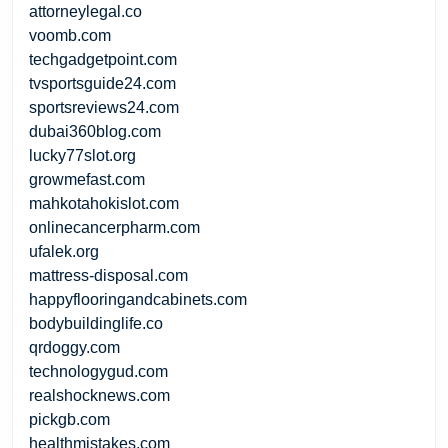
attorneylegal.co
voomb.com
techgadgetpoint.com
tvsportsguide24.com
sportsreviews24.com
dubai360blog.com
lucky77slot.org
growmefast.com
mahkotahokislot.com
onlinecancerpharm.com
ufalek.org
mattress-disposal.com
happyflooringandcabinets.com
bodybuildinglife.co
qrdoggy.com
technologygud.com
realshocknews.com
pickgb.com
healthmistakes.com