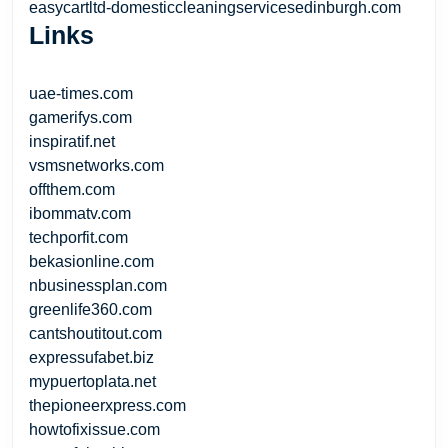
easycartltd-domesticcleaningservicesedinburgh.com
Links
uae-times.com
gamerifys.com
inspiratif.net
vsmsnetworks.com
offthem.com
ibommatv.com
techporfit.com
bekasionline.com
nbusinessplan.com
greenlife360.com
cantshoutitout.com
expressufabet.biz
mypuertoplata.net
thepioneerxpress.com
howtofixissue.com