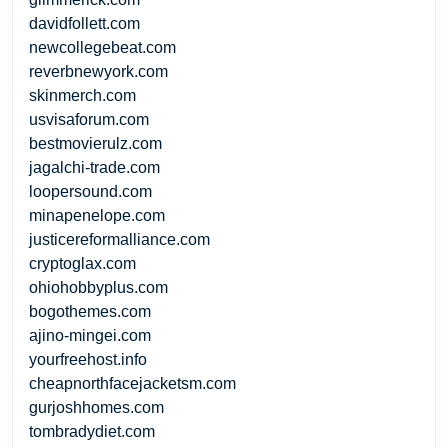
davidfollett.com
newcollegebeat.com
reverbnewyork.com
skinmerch.com
usvisaforum.com
bestmovierulz.com
jagalchi-trade.com
loopersound.com
minapenelope.com
justicereformalliance.com
cryptoglax.com
ohiohobbyplus.com
bogothemes.com
ajino-mingei.com
yourfreehost.info
cheapnorthfacejacketsm.com
gurjoshhomes.com
tombradydiet.com