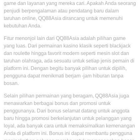
game dan layanan yang mereka cari. Apakah Anda seorang
penjudi berpengalaman atau pendatang baru dalam
taruhan online, QQ88Asia dirancang untuk memenuhi
kebutuhan Anda.
Fitur menonjol lain dari QQ88Asia adalah pilihan game
yang luas. Dari permainan kasino klasik seperti blackjack
dan roulette hingga favorit modern seperti mesin slot dan
taruhan olahraga, ada sesuatu untuk setiap jenis pemain di
platform ini. Dengan begitu banyak pilihan untuk dipilih,
pengguna dapat menikmati berjam -jam hiburan tanpa
bosan.
Selain pilihan permainan yang beragam, QQ88Asia juga
menawarkan berbagai bonus dan promosi untuk
penggunanya. Dari bonus selamat datang untuk anggota
baru hingga promosi berkelanjutan untuk pelanggan yang
loyal, ada banyak cara untuk memaksimalkan kemenangan
Anda di platform ini. Bonus ini dapat membantu pengguna