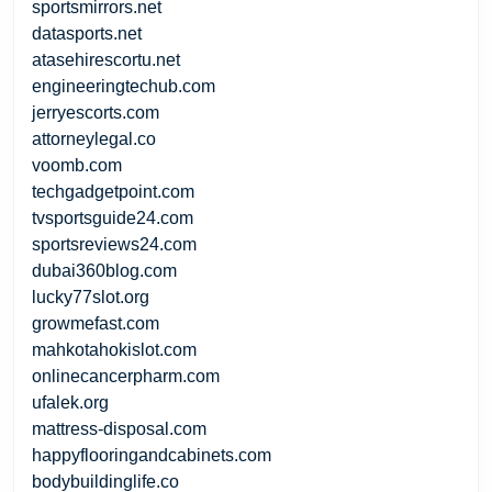
sportsmirrors.net
datasports.net
atasehirescortu.net
engineeringtechub.com
jerryescorts.com
attorneylegal.co
voomb.com
techgadgetpoint.com
tvsportsguide24.com
sportsreviews24.com
dubai360blog.com
lucky77slot.org
growmefast.com
mahkotahokislot.com
onlinecancerpharm.com
ufalek.org
mattress-disposal.com
happyflooringandcabinets.com
bodybuildinglife.co