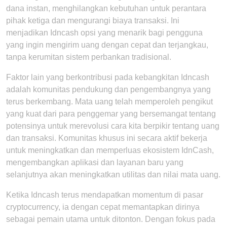
dana instan, menghilangkan kebutuhan untuk perantara
pihak ketiga dan mengurangi biaya transaksi. Ini
menjadikan Idncash opsi yang menarik bagi pengguna
yang ingin mengirim uang dengan cepat dan terjangkau,
tanpa kerumitan sistem perbankan tradisional.
Faktor lain yang berkontribusi pada kebangkitan Idncash
adalah komunitas pendukung dan pengembangnya yang
terus berkembang. Mata uang telah memperoleh pengikut
yang kuat dari para penggemar yang bersemangat tentang
potensinya untuk merevolusi cara kita berpikir tentang uang
dan transaksi. Komunitas khusus ini secara aktif bekerja
untuk meningkatkan dan memperluas ekosistem IdnCash,
mengembangkan aplikasi dan layanan baru yang
selanjutnya akan meningkatkan utilitas dan nilai mata uang.
Ketika Idncash terus mendapatkan momentum di pasar
cryptocurrency, ia dengan cepat memantapkan dirinya
sebagai pemain utama untuk ditonton. Dengan fokus pada