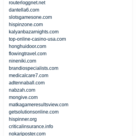
routerloggnet.net
dantella6.com
slotsgamesone.com
hispinzone.com
kalyanbazarnights.com
top-online-casino-usa.com
honghuidoor.com
flowingtravel.com
nineniki.com
brandiospecialists.com
medicalcare7.com
adtennaball.com
nabzah.com
mongive.com
matkagameresultsview.com
getsolutionsonline.com
hispinner.org
criticalinsurance.info
nokariposter.com