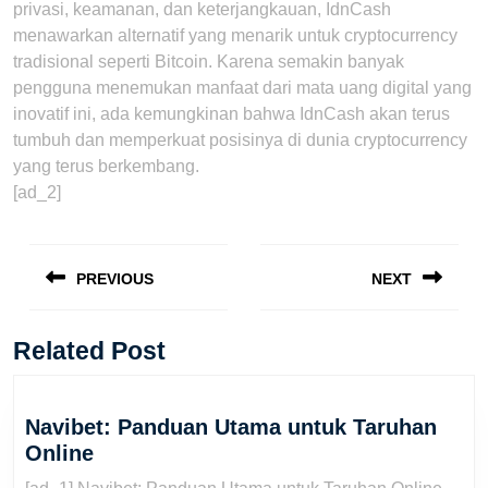
privasi, keamanan, dan keterjangkauan, IdnCash
menawarkan alternatif yang menarik untuk cryptocurrency
tradisional seperti Bitcoin. Karena semakin banyak
pengguna menemukan manfaat dari mata uang digital yang
inovatif ini, ada kemungkinan bahwa IdnCash akan terus
tumbuh dan memperkuat posisinya di dunia cryptocurrency
yang terus berkembang.
[ad_2]
Post
navigation
PREVIOUS
NEXT
Previous
Next
post:
post:
Related Post
Navibet: Panduan Utama untuk Taruhan
Navibet:
Online
Panduan