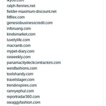
lky08.com
ralph-fiennes.net
fielder-maximum-discount.net
fitfllex.com
genesisbusinesscredit.com
inforuang.com
kindsmarket.com
luvelylife.com
macramb.com
mypet-diary.com
oxweekly.com
panamacitydeckcontractors.com
westfashions.com
toolshandy.com
travelstager.com
trendinspires.com
rannyephul.com
reportradar360.com
swaggyfashion.com