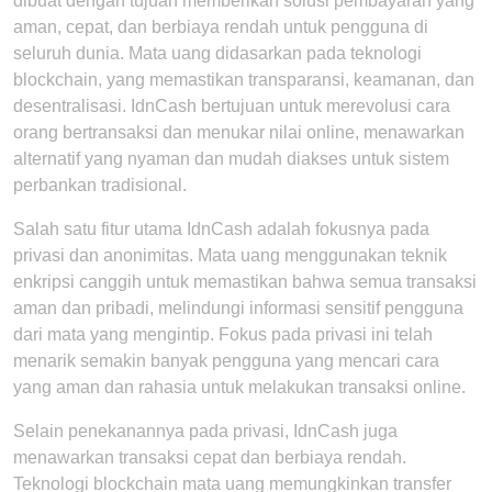
dibuat dengan tujuan memberikan solusi pembayaran yang
aman, cepat, dan berbiaya rendah untuk pengguna di
seluruh dunia. Mata uang didasarkan pada teknologi
blockchain, yang memastikan transparansi, keamanan, dan
desentralisasi. IdnCash bertujuan untuk merevolusi cara
orang bertransaksi dan menukar nilai online, menawarkan
alternatif yang nyaman dan mudah diakses untuk sistem
perbankan tradisional.
Salah satu fitur utama IdnCash adalah fokusnya pada
privasi dan anonimitas. Mata uang menggunakan teknik
enkripsi canggih untuk memastikan bahwa semua transaksi
aman dan pribadi, melindungi informasi sensitif pengguna
dari mata yang mengintip. Fokus pada privasi ini telah
menarik semakin banyak pengguna yang mencari cara
yang aman dan rahasia untuk melakukan transaksi online.
Selain penekanannya pada privasi, IdnCash juga
menawarkan transaksi cepat dan berbiaya rendah.
Teknologi blockchain mata uang memungkinkan transfer