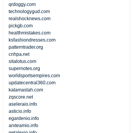
qrdoggy.com
technologygud.com
realshocknews.com
pickgb.com
healthmistakes.com
ksfashiondresses.com
patterntrader.org
cnhpa.net
sitalotus.com
supernotes.org
worldsportsempires.com
updatecentral360.com
katamastah.com
zqscore.net
aseleraio.info
asticio.info
egardenio.info
arxteamio.info
getalexio.info