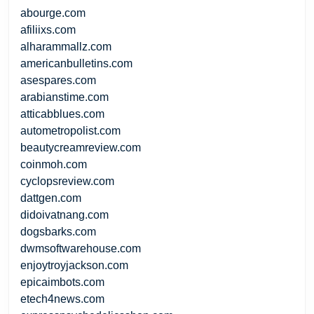
abourge.com
afiliixs.com
alharammallz.com
americanbulletins.com
asespares.com
arabianstime.com
atticabblues.com
autometropolist.com
beautycreamreview.com
coinmoh.com
cyclopsreview.com
dattgen.com
didoivatnang.com
dogsbarks.com
dwmsoftwarehouse.com
enjoytroyjackson.com
epicaimbots.com
etech4news.com