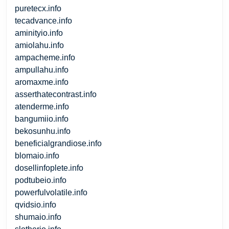
puretecx.info
tecadvance.info
aminityio.info
amiolahu.info
ampacheme.info
ampullahu.info
aromaxme.info
asserthatecontrast.info
atenderme.info
bangumiio.info
bekosunhu.info
beneficialgrandiose.info
blomaio.info
dosellinfoplete.info
podtubeio.info
powerfulvolatile.info
qvidsio.info
shumaio.info