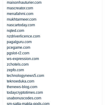
maisonhauturier.com
mascreator.com
menafahmi.com
mukhtarmeer.com
nascartoday.com
nqted.com
nzdriverlicence.com
pagalguru.com
pcegame.com
pgslot-r2.com
ws-expression.com
zchotels.com
zepfo.com
technologynews5.com
teknoeduka.com
thenews-blog.com
todaycryptotimes.com
usabonuscodes.com
sm-satta-makta-gods.com