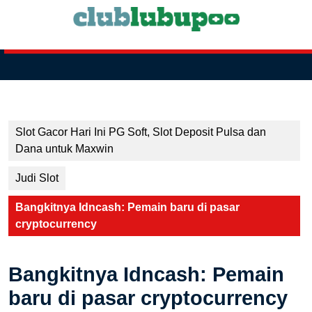
Skip
to
content
Skip
to
Open
content
Button
Slot Gacor Hari Ini PG Soft, Slot Deposit Pulsa dan
Dana untuk Maxwin
Judi Slot
Bangkitnya Idncash: Pemain baru di pasar
cryptocurrency
Bangkitnya Idncash: Pemain
baru di pasar cryptocurrency