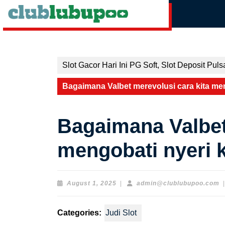
Skip
to
content
Skip
to
content
Slot Gacor Hari Ini PG Soft, Slot Deposit Pu
Bagaimana Valbet merevolusi cara kita men
Bagaimana Valbet
mengobati nyeri 
August
a
August 1, 2025
|
admin@clublubupoo.com
|
1,
2025
Categories:
Judi Slot