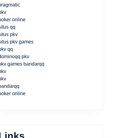
pragmatic
pkv
poker online
situs qq
situs pkv
situs pkv games
pkv qq
dominoqq pkv
pkv games bandarqq
pkv
pkv
bandarqq
poker online
s
g786:
Links