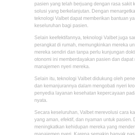
pasien yang telah berjuang dengan rasa saki
solusi yang berkelanjutan. Dengan menargetka
teknologi Valbet dapat memberikan bantuan ya
keseluruhan bagi pasien.
Selain keefektifannya, teknologi Valbet juga
perangkat di rumah, memungkinkan mereka unt
mereka sendiri dan tanpa perlu kunjungan dokt
otonomi ini memberdayakan pasien dan dapat
manajemen nyeri mereka.
Selain itu, teknologi Valbet didukung oleh pen
dan kemanjurannya dalam mengobati nyeri kron
penyedia layanan kesehatan kepercayaan pad
nyata.
Secara keseluruhan, Valbet merevolusi cara k
yang aman, efektif, dan nyaman untuk pasien. 
meningkatkan kehidupan mereka yang menderita
manajemen nyeri. Karena semakin banyak pas