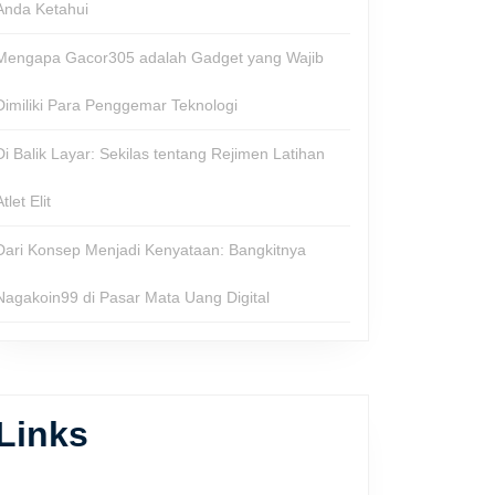
Anda Ketahui
Mengapa Gacor305 adalah Gadget yang Wajib
Dimiliki Para Penggemar Teknologi
Di Balik Layar: Sekilas tentang Rejimen Latihan
Atlet Elit
Dari Konsep Menjadi Kenyataan: Bangkitnya
Nagakoin99 di Pasar Mata Uang Digital
Links