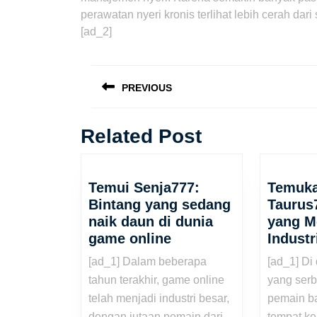
perawatan nyeri kronis terlihat lebih cerah dar
[ad_2]
Post
navigation
PREVIOUS
Previous
post:
Related Post
Temui Senja777:
Temuka
Bintang yang sedang
Taurus
naik daun di dunia
yang M
Temui
game online
Industr
Senja777:
[ad_1] Dalam beberapa
[ad_1] Di
Bintang
tahun terakhir, game online
yang serb
yang
telah menjadi industri besar,
pemain ba
sedang
dengan jutaan pemain dari
tempat ke