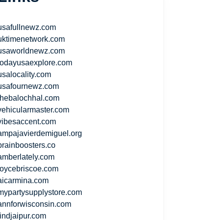
nan
usafullnewz.com
gsungan
uktimenetwork.com
usaworldnewz.com
todayusaexplore.com
usalocality.com
usafournewz.com
thebalochhal.com
vehicularmaster.com
vibesaccent.com
ampajavierdemiguel.org
brainboosters.co
amberlately.com
joycebriscoe.com
aicarmina.com
mypartysupplystore.com
annforwisconsin.com
findjaipur.com