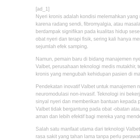
[ad_1]
Nyeri kronis adalah kondisi melemahkan yang m
karena radang sendi, fibromyalgia, atau masal
berdampak signifikan pada kualitas hidup seseo
obat nyeri dan terapi fisik, sering kali hany
sejumlah efek samping.
Namun, pemain baru di bidang manajemen nyeri 
Valbet, perusahaan teknologi medis mutakhir, 
kronis yang mengubah kehidupan pasien di m
Pendekatan inovatif Valbet untuk manajemen n
neuromodulasi non-invasif. Teknologi ini bek
sinyal nyeri dan memberikan bantuan kepada pas
Valbet tidak bergantung pada obat -obatan atau
aman dan lebih efektif bagi mereka yang mender
Salah satu manfaat utama dari teknologi Val
rasa sakit yang tahan lama tanpa perlu perawa