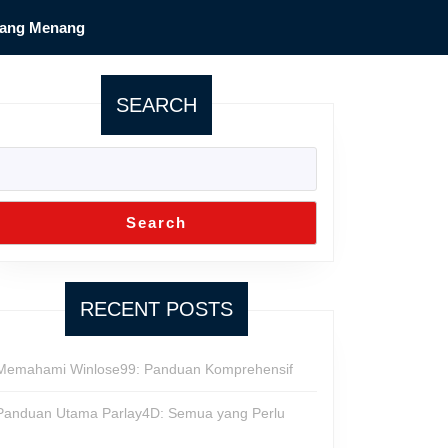
pang Menang
SEARCH
Search
RECENT POSTS
Memahami Winlose99: Panduan Komprehensif
Panduan Utama Parlay4D: Semua yang Perlu