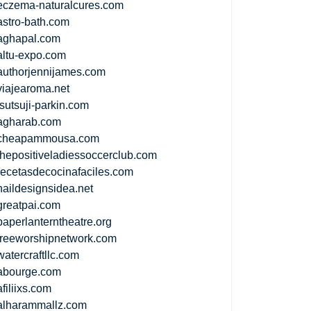
eczema-naturalcures.com
astro-bath.com
aghapal.com
altu-expo.com
authorjennijames.com
viajearoma.net
tsutsuji-parkin.com
agharab.com
cheapammousa.com
thepositiveladiessoccerclub.com
recetasdecocinafaciles.com
naildesignsidea.net
greatpai.com
paperlanterntheatre.org
freeworshipnetwork.com
watercraftllc.com
abourge.com
afiliixs.com
alharammallz.com