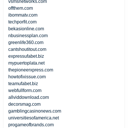
vsmsnetworks.com
offthem.com
ibommatv.com
techporfit.com
bekasionline.com
nbusinessplan.com
greenlife360.com
cantshoutitout.com
expressufabet.biz
mypuertoplata.net
thepioneerxpress.com
howtofixissue.com
teamufabet.biz
webfullform.com
allviddownload.com
decorsmag.com
gamblingcasinonews.com
universitiesofamerica.net
progameofbrands.com