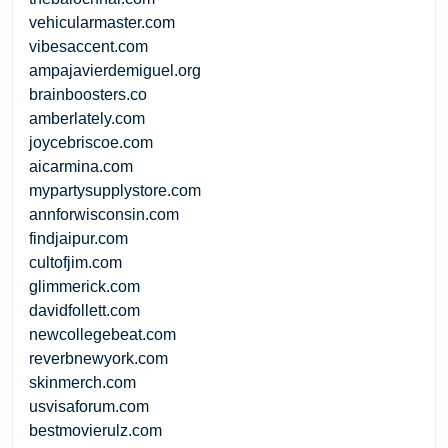
vehicularmaster.com
vibesaccent.com
ampajavierdemiguel.org
brainboosters.co
amberlately.com
joycebriscoe.com
aicarmina.com
mypartysupplystore.com
annforwisconsin.com
findjaipur.com
cultofjim.com
glimmerick.com
davidfollett.com
newcollegebeat.com
reverbnewyork.com
skinmerch.com
usvisaforum.com
bestmovierulz.com