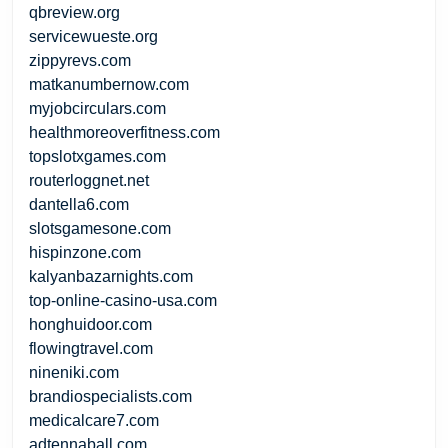
qbreview.org
servicewueste.org
zippyrevs.com
matkanumbernow.com
myjobcirculars.com
healthmoreoverfitness.com
topslotxgames.com
routerloggnet.net
dantella6.com
slotsgamesone.com
hispinzone.com
kalyanbazarnights.com
top-online-casino-usa.com
honghuidoor.com
flowingtravel.com
nineniki.com
brandiospecialists.com
medicalcare7.com
adtennaball.com