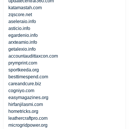
updatecentral360.com
katamastah.com
zqscore.net
aseleraio.info
asticio.info
egardenio.info
arxteamio.info
getalexio.info
accountaudittaxcon.com
prymprint.com
sportkeeda.org
besttimespend.com
careandcure.biz
cogniyo.com
easymagazines.org
hirfanjilasmi.com
hometricks.org
leathercraftpro.com
microgridpower.org