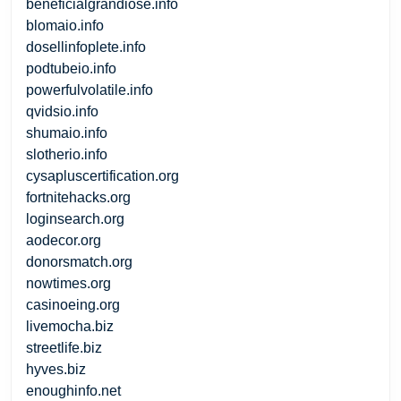
beneficialgrandiose.info
blomaio.info
dosellinfoplete.info
podtubeio.info
powerfulvolatile.info
qvidsio.info
shumaio.info
slotherio.info
cysapluscertification.org
fortnitehacks.org
loginsearch.org
aodecor.org
donorsmatch.org
nowtimes.org
casinoeing.org
livemocha.biz
streetlife.biz
hyves.biz
enoughinfo.net