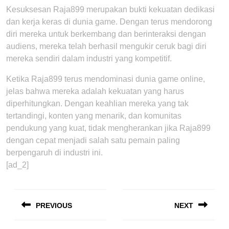
Kesuksesan Raja899 merupakan bukti kekuatan dedikasi
dan kerja keras di dunia game. Dengan terus mendorong
diri mereka untuk berkembang dan berinteraksi dengan
audiens, mereka telah berhasil mengukir ceruk bagi diri
mereka sendiri dalam industri yang kompetitif.
Ketika Raja899 terus mendominasi dunia game online,
jelas bahwa mereka adalah kekuatan yang harus
diperhitungkan. Dengan keahlian mereka yang tak
tertandingi, konten yang menarik, dan komunitas
pendukung yang kuat, tidak mengherankan jika Raja899
dengan cepat menjadi salah satu pemain paling
berpengaruh di industri ini.
[ad_2]
Post
navigation
PREVIOUS
NEXT
Previous
Next