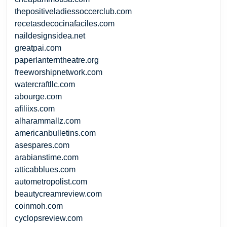
thepositiveladiessoccerclub.com
recetasdecocinafaciles.com
naildesignsidea.net
greatpai.com
paperlanterntheatre.org
freeworshipnetwork.com
watercraftllc.com
abourge.com
afiliixs.com
alharammallz.com
americanbulletins.com
asespares.com
arabianstime.com
atticabblues.com
autometropolist.com
beautycreamreview.com
coinmoh.com
cyclopsreview.com