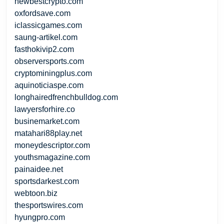
newbestcrypto.com
oxfordsave.com
iclassicgames.com
saung-artikel.com
fasthokivip2.com
observersports.com
cryptominingplus.com
aquinoticiaspe.com
longhairedfrenchbulldog.com
lawyersforhire.co
businemarket.com
matahari88play.net
moneydescriptor.com
youthsmagazine.com
painaidee.net
sportsdarkest.com
webtoon.biz
thesportswires.com
hyungpro.com