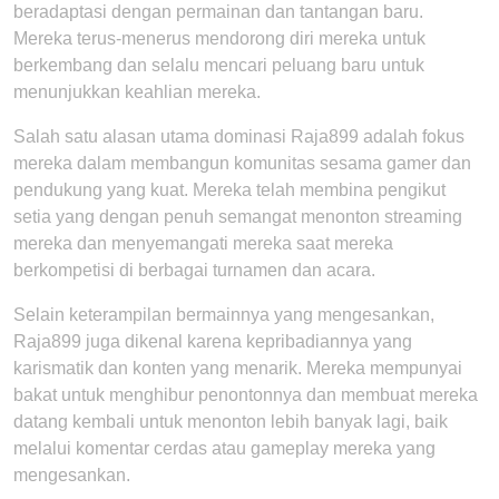
beradaptasi dengan permainan dan tantangan baru.
Mereka terus-menerus mendorong diri mereka untuk
berkembang dan selalu mencari peluang baru untuk
menunjukkan keahlian mereka.
Salah satu alasan utama dominasi Raja899 adalah fokus
mereka dalam membangun komunitas sesama gamer dan
pendukung yang kuat. Mereka telah membina pengikut
setia yang dengan penuh semangat menonton streaming
mereka dan menyemangati mereka saat mereka
berkompetisi di berbagai turnamen dan acara.
Selain keterampilan bermainnya yang mengesankan,
Raja899 juga dikenal karena kepribadiannya yang
karismatik dan konten yang menarik. Mereka mempunyai
bakat untuk menghibur penontonnya dan membuat mereka
datang kembali untuk menonton lebih banyak lagi, baik
melalui komentar cerdas atau gameplay mereka yang
mengesankan.