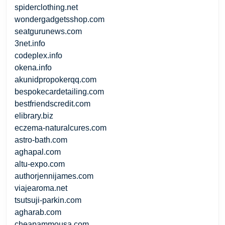
spiderclothing.net
wondergadgetsshop.com
seatgurunews.com
3net.info
codeplex.info
okena.info
akunidpropokerqq.com
bespokecardetailing.com
bestfriendscredit.com
elibrary.biz
eczema-naturalcures.com
astro-bath.com
aghapal.com
altu-expo.com
authorjennijames.com
viajearoma.net
tsutsuji-parkin.com
agharab.com
cheapammousa.com