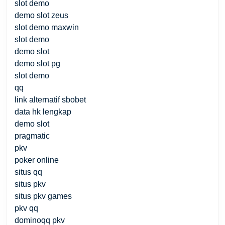
slot demo
demo slot zeus
slot demo maxwin
slot demo
demo slot
demo slot pg
slot demo
qq
link alternatif sbobet
data hk lengkap
demo slot
pragmatic
pkv
poker online
situs qq
situs pkv
situs pkv games
pkv qq
dominoqq pkv