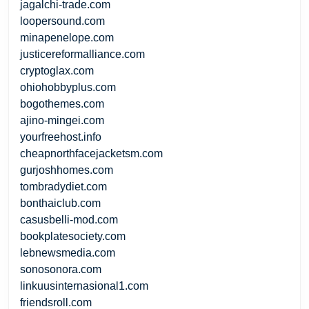
jagalchi-trade.com
loopersound.com
minapenelope.com
justicereformalliance.com
cryptoglax.com
ohiohobbyplus.com
bogothemes.com
ajino-mingei.com
yourfreehost.info
cheapnorthfacejacketsm.com
gurjoshhomes.com
tombradydiet.com
bonthaiclub.com
casusbelli-mod.com
bookplatesociety.com
lebnewsmedia.com
sonosonora.com
linkuusinternasional1.com
friendsroll.com