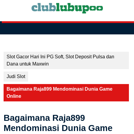
Skip
to
content
Skip
to
Open
content
Button
Slot Gacor Hari Ini PG Soft, Slot Deposit Pulsa dan
Dana untuk Maxwin
Judi Slot
Bagaimana Raja899 Mendominasi Dunia Game
Online
Bagaimana Raja899
Mendominasi Dunia Game