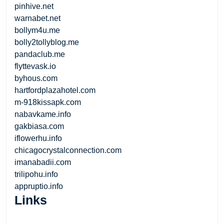
pinhive.net
warnabet.net
bollym4u.me
bolly2tollyblog.me
pandaclub.me
flyttevask.io
byhous.com
hartfordplazahotel.com
m-918kissapk.com
nabavkame.info
gakbiasa.com
iflowerhu.info
chicagocrystalconnection.com
imanabadii.com
trilipohu.info
appruptio.info
Links