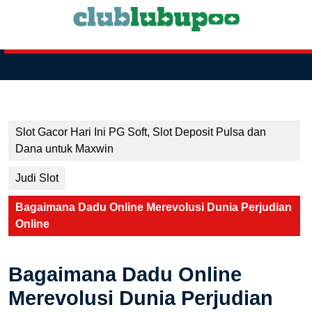
Skip
to
content
Skip
to
Open
content
Button
Slot Gacor Hari Ini PG Soft, Slot Deposit Pulsa dan
Dana untuk Maxwin
Judi Slot
Bagaimana Dadu Online Merevolusi Dunia Perjudian
Online
Bagaimana Dadu Online
Merevolusi Dunia Perjudian