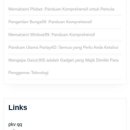
Memahami Plisbet: Panduan Komprehensif untuk Pemula
Pengertian Bunga99: Panduan Komprehensif
Memahami Winlose99: Panduan Komprehensif
Panduan Utama Parlay4D: Semua yang Perlu Anda Ketahui
Mengapa Gacor305 adalah Gadget yang Wajib Dimiliki Para
Penggemar Teknologi
Links
pkv qq