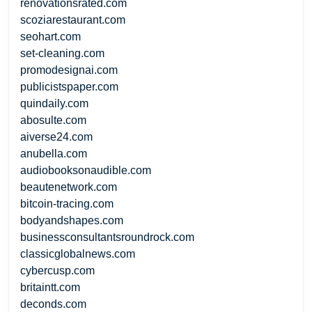
renovationsrated.com
scoziarestaurant.com
seohart.com
set-cleaning.com
promodesignai.com
publicistspaper.com
quindaily.com
abosulte.com
aiverse24.com
anubella.com
audiobooksonaudible.com
beautenetwork.com
bitcoin-tracing.com
bodyandshapes.com
businessconsultantsroundrock.com
classicglobalnews.com
cybercusp.com
britaintt.com
deconds.com