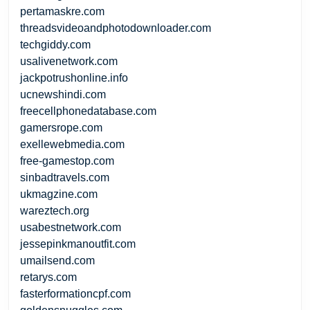
pertamaskre.com
threadsvideoandphotodownloader.com
techgiddy.com
usalivenetwork.com
jackpotrushonline.info
ucnewshindi.com
freecellphonedatabase.com
gamersrope.com
exellewebmedia.com
free-gamestop.com
sinbadtravels.com
ukmagzine.com
wareztech.org
usabestnetwork.com
jessepinkmanoutfit.com
umailsend.com
retarys.com
fasterformationcpf.com