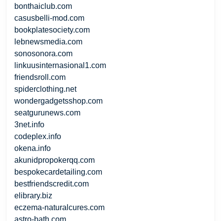
bonthaiclub.com
casusbelli-mod.com
bookplatesociety.com
lebnewsmedia.com
sonosonora.com
linkuusinternasional1.com
friendsroll.com
spiderclothing.net
wondergadgetsshop.com
seatgurunews.com
3net.info
codeplex.info
okena.info
akunidpropokerqq.com
bespokecardetailing.com
bestfriendscredit.com
elibrary.biz
eczema-naturalcures.com
astro-bath.com