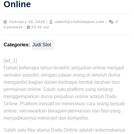
Online
February
admin@clublu
February 26, 2026
|
admin@clublubupoo.com
|
0
26,
Comment
|
10:32 am
2026
Categories:
Judi Slot
[ad_1]
Dalam beberapa tahun terakhir, perjudian online menjadi
semakin populer, dengan jutaan orang di seluruh dunia
mengambil bagian dalam berbagai bentuk taruhan dan
permainan online. Salah satu platform yang sedang
menggemparkan dunia perjudian online adalah Dadu
Online. Platform inovatif ini merevolusi cara orang berjudi
online, menawarkan beragam permainan dan fitur yang
menjadikannya menonjol dari kompetisi.
Salah satu fitur utama Dadu Online adalah antarmukanya