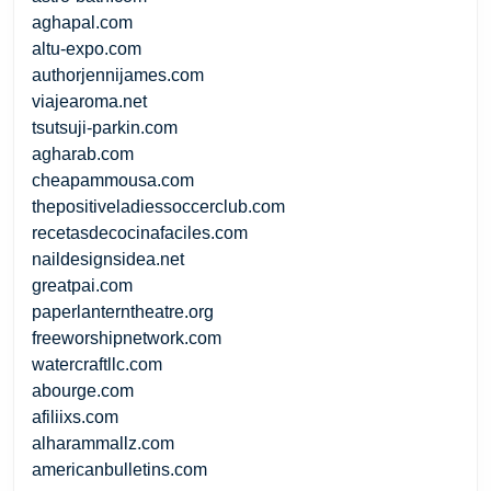
aghapal.com
altu-expo.com
authorjennijames.com
viajearoma.net
tsutsuji-parkin.com
agharab.com
cheapammousa.com
thepositiveladiessoccerclub.com
recetasdecocinafaciles.com
naildesignsidea.net
greatpai.com
paperlanterntheatre.org
freeworshipnetwork.com
watercraftllc.com
abourge.com
afiliixs.com
alharammallz.com
americanbulletins.com