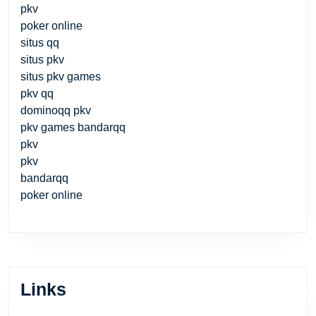
pkv
poker online
situs qq
situs pkv
situs pkv games
pkv qq
dominoqq pkv
pkv games bandarqq
pkv
pkv
bandarqq
poker online
Links