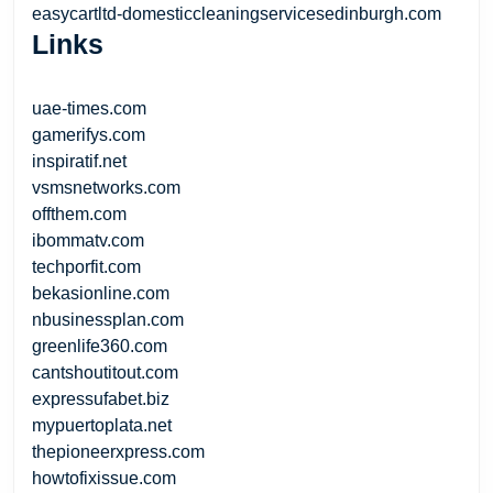
easycartltd-domesticcleaningservicesedinburgh.com
Links
uae-times.com
gamerifys.com
inspiratif.net
vsmsnetworks.com
offthem.com
ibommatv.com
techporfit.com
bekasionline.com
nbusinessplan.com
greenlife360.com
cantshoutitout.com
expressufabet.biz
mypuertoplata.net
thepioneerxpress.com
howtofixissue.com