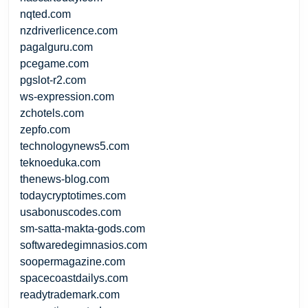
nqted.com
nzdriverlicence.com
pagalguru.com
pcegame.com
pgslot-r2.com
ws-expression.com
zchotels.com
zepfo.com
technologynews5.com
teknoeduka.com
thenews-blog.com
todaycryptotimes.com
usabonuscodes.com
sm-satta-makta-gods.com
softwaredegimnasios.com
soopermagazine.com
spacecoastdailys.com
readytrademark.com