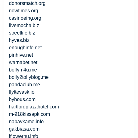
donorsmatch.org
nowtimes.org
casinoeing.org
livemocha.biz
streetlife.biz
hyves.biz
enoughinfo.net
pinhive.net
warnabet.net
bollym4u.me
bolly2tollyblog.me
pandaclub.me
flyttevask.io
byhous.com
hartfordplazahotel.com
m-918kissapk.com
nabavkame.info
gakbiasa.com
iflowerhu.info