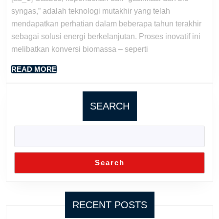
Gasbos:
syngas,” adalah teknologi mutakhir yang telah
Solusi
mendapatkan perhatian dalam beberapa tahun terakhir
Energi
sebagai solusi energi berkelanjutan. Proses inovatif ini
Berkelanjutan
melibatkan konversi biomassa – seperti
READ
READ MORE
MORE
SEARCH
Search
RECENT POSTS