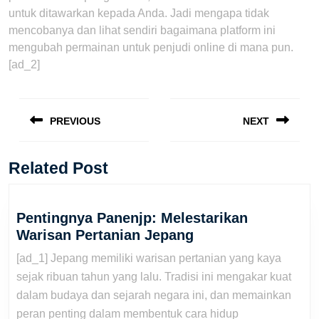
untuk ditawarkan kepada Anda. Jadi mengapa tidak
mencobanya dan lihat sendiri bagaimana platform ini
mengubah permainan untuk penjudi online di mana pun.
[ad_2]
Post
navigation
PREVIOUS
NEXT
Previous
Next
post:
post:
Related Post
Pentingnya Panenjp: Melestarikan
Pentingnya
Warisan Pertanian Jepang
Panenjp:
[ad_1] Jepang memiliki warisan pertanian yang kaya
Melestarikan
sejak ribuan tahun yang lalu. Tradisi ini mengakar kuat
Warisan
dalam budaya dan sejarah negara ini, dan memainkan
Pertanian
peran penting dalam membentuk cara hidup