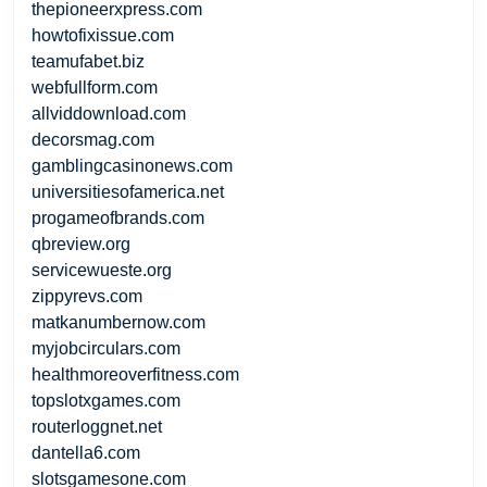
thepioneerxpress.com
howtofixissue.com
teamufabet.biz
webfullform.com
allviddownload.com
decorsmag.com
gamblingcasinonews.com
universitiesofamerica.net
progameofbrands.com
qbreview.org
servicewueste.org
zippyrevs.com
matkanumbernow.com
myjobcirculars.com
healthmoreoverfitness.com
topslotxgames.com
routerloggnet.net
dantella6.com
slotsgamesone.com