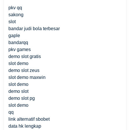
pkv qq
sakong
slot
bandar judi bola terbesar
gaple
bandarqq
pkv games
demo slot gratis
slot demo
demo slot zeus
slot demo maxwin
slot demo
demo slot
demo slot pg
slot demo
qq
link alternatif sbobet
data hk lengkap