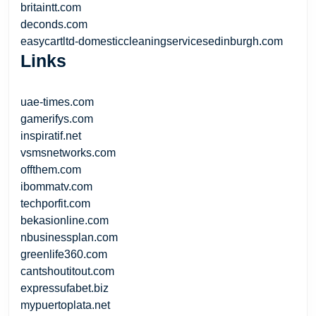
britaintt.com
deconds.com
easycartltd-domesticcleaningservicesedinburgh.com
Links
uae-times.com
gamerifys.com
inspiratif.net
vsmsnetworks.com
offthem.com
ibommatv.com
techporfit.com
bekasionline.com
nbusinessplan.com
greenlife360.com
cantshoutitout.com
expressufabet.biz
mypuertoplata.net