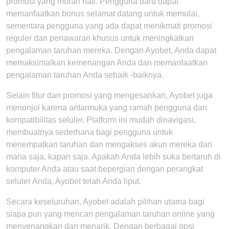
promosi yang murah hati. Pengguna baru dapat
memanfaatkan bonus selamat datang untuk memulai,
sementara pengguna yang ada dapat menikmati promosi
reguler dan penawaran khusus untuk meningkatkan
pengalaman taruhan mereka. Dengan Ayobet, Anda dapat
memaksimalkan kemenangan Anda dan memanfaatkan
pengalaman taruhan Anda sebaik -baiknya.
Selain fitur dan promosi yang mengesankan, Ayobet juga
menonjol karena antarmuka yang ramah pengguna dan
kompatibilitas seluler. Platform ini mudah dinavigasi,
membuatnya sederhana bagi pengguna untuk
menempatkan taruhan dan mengakses akun mereka dari
mana saja, kapan saja. Apakah Anda lebih suka bertaruh di
komputer Anda atau saat bepergian dengan perangkat
seluler Anda, Ayobet telah Anda liput.
Secara keseluruhan, Ayobet adalah pilihan utama bagi
siapa pun yang mencari pengalaman taruhan online yang
menyenangkan dan menarik. Dengan berbagai opsi