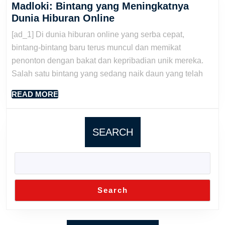
Madloki: Bintang yang Meningkatnya
Madloki:
Dunia Hiburan Online
Bintang
[ad_1] Di dunia hiburan online yang serba cepat,
yang
bintang-bintang baru terus muncul dan memikat
Meningkatnya
penonton dengan bakat dan kepribadian unik mereka.
Dunia
Salah satu bintang yang sedang naik daun yang telah
Hiburan
Online
READ
READ MORE
MORE
SEARCH
Search