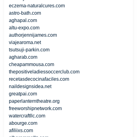
eczema-naturalcures.com
astro-bath.com
aghapal.com
altu-expo.com
authorjennijames.com
viajearoma.net
tsutsuji-parkin.com
agharab.com
cheapammousa.com
thepositiveladiessoccerclub.com
recetasdecocinafaciles.com
naildesignsidea.net
greatpai.com
paperlanterntheatre.org
freeworshipnetwork.com
watercraftllc.com
abourge.com
afiliixs.com