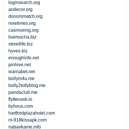
loginsearch.org
aodecor.org
donorsmatch.org
nowtimes.org
casinoeing.org
livemocha.biz
streetlife.biz
hyves.biz
enoughinfo.net
pinhive.net
warnabet.net
bollym4u.me
bolly2tollyblog.me
pandaclub.me
flyttevask.io
byhous.com
hartfordplazahotel.com
m-918kissapk.com
nabavkame.info