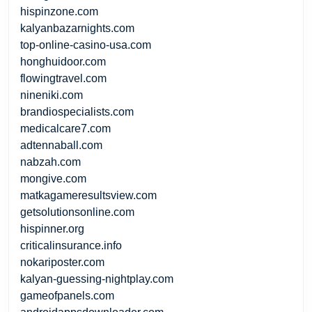
hispinzone.com
kalyanbazarnights.com
top-online-casino-usa.com
honghuidoor.com
flowingtravel.com
nineniki.com
brandiospecialists.com
medicalcare7.com
adtennaball.com
nabzah.com
mongive.com
matkagameresultsview.com
getsolutionsonline.com
hispinner.org
criticalinsurance.info
nokariposter.com
kalyan-guessing-nightplay.com
gameofpanels.com