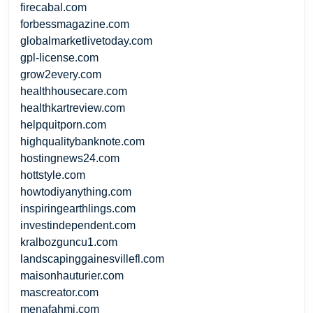
firecabal.com
forbessmagazine.com
globalmarketlivetoday.com
gpl-license.com
grow2every.com
healthhousecare.com
healthkartreview.com
helpquitporn.com
highqualitybanknote.com
hostingnews24.com
hottstyle.com
howtodiyanything.com
inspiringearthlings.com
investindependent.com
kralbozguncu1.com
landscapinggainesvillefl.com
maisonhauturier.com
mascreator.com
menafahmi.com