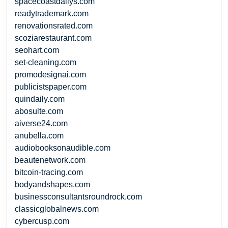
spacecoastdailys.com
readytrademark.com
renovationsrated.com
scoziarestaurant.com
seohart.com
set-cleaning.com
promodesignai.com
publicistspaper.com
quindaily.com
abosulte.com
aiverse24.com
anubella.com
audiobooksonaudible.com
beautenetwork.com
bitcoin-tracing.com
bodyandshapes.com
businessconsultantsroundrock.com
classicglobalnews.com
cybercusp.com