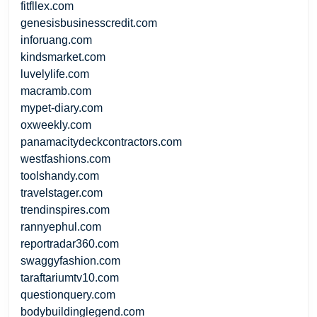
fitfllex.com
genesisbusinesscredit.com
inforuang.com
kindsmarket.com
luvelylife.com
macramb.com
mypet-diary.com
oxweekly.com
panamacitydeckcontractors.com
westfashions.com
toolshandy.com
travelstager.com
trendinspires.com
rannyephul.com
reportradar360.com
swaggyfashion.com
taraftariumtv10.com
questionquery.com
bodybuildinglegend.com