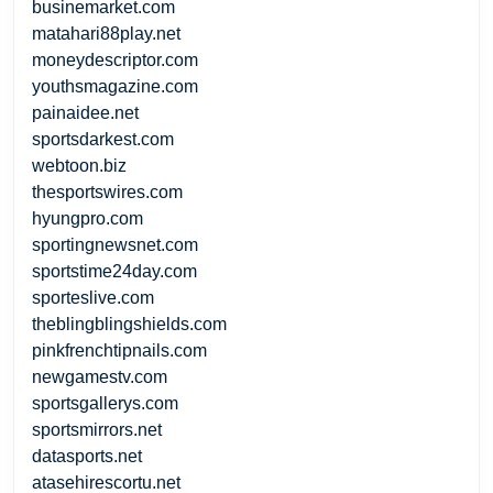
businemarket.com
matahari88play.net
moneydescriptor.com
youthsmagazine.com
painaidee.net
sportsdarkest.com
webtoon.biz
thesportswires.com
hyungpro.com
sportingnewsnet.com
sportstime24day.com
sporteslive.com
theblingblingshields.com
pinkfrenchtipnails.com
newgamestv.com
sportsgallerys.com
sportsmirrors.net
datasports.net
atasehirescortu.net