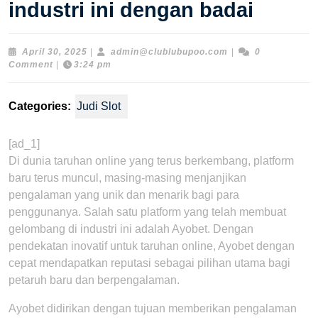
industri ini dengan badai
April
admin@clublubupo
April 30, 2025
|
admin@clublubupoo.com
|
0
30,
Comment
|
3:24 pm
2025
Categories:
Judi Slot
[ad_1]
Di dunia taruhan online yang terus berkembang, platform
baru terus muncul, masing-masing menjanjikan
pengalaman yang unik dan menarik bagi para
penggunanya. Salah satu platform yang telah membuat
gelombang di industri ini adalah Ayobet. Dengan
pendekatan inovatif untuk taruhan online, Ayobet dengan
cepat mendapatkan reputasi sebagai pilihan utama bagi
petaruh baru dan berpengalaman.
Ayobet didirikan dengan tujuan memberikan pengalaman