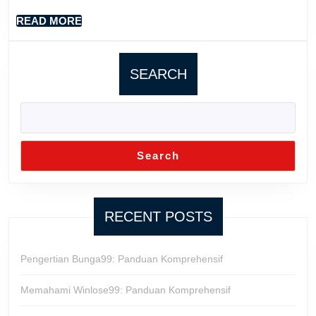
READ
READ MORE
MORE
SEARCH
Search
RECENT POSTS
Pengertian Bunga99: Panduan Komprehensif
Memahami Winlose99: Panduan Komprehensif