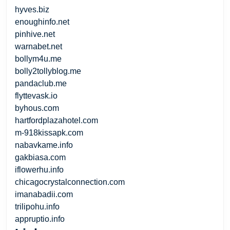
hyves.biz
enoughinfo.net
pinhive.net
warnabet.net
bollym4u.me
bolly2tollyblog.me
pandaclub.me
flyttevask.io
byhous.com
hartfordplazahotel.com
m-918kissapk.com
nabavkame.info
gakbiasa.com
iflowerhu.info
chicagocrystalconnection.com
imanabadii.com
trilipohu.info
appruptio.info