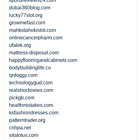
sportsreviews24.com
dubai360blog.com
lucky77slot.org
growmefast.com
mahkotahokislot.com
onlinecancerpharm.com
ufalek.org
mattress-disposal.com
happyflooringandcabinets.com
bodybuildinglife.co
qrdoggy.com
technologygud.com
realshocknews.com
pickgb.com
healthmistakes.com
ksfashiondresses.com
patterntrader.org
cnhpa.net
sitalotus.com