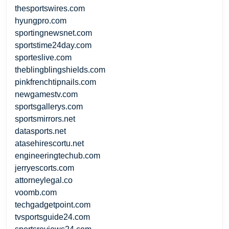
thesportswires.com
hyungpro.com
sportingnewsnet.com
sportstime24day.com
sporteslive.com
theblingblingshields.com
pinkfrenchtipnails.com
newgamestv.com
sportsgallerys.com
sportsmirrors.net
datasports.net
atasehirescortu.net
engineeringtechub.com
jerryescorts.com
attorneylegal.co
voomb.com
techgadgetpoint.com
tvsportsguide24.com