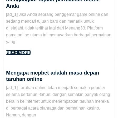
Menjelajahi
Anda
sensasi
[ad_1] Jika Anda seorang penggemar game online dan
dan
sedang mencari tujuan baru dan menarik untuk
kegembiraan
dijelajahi, tidak terlihat lagi dari Menang33. Platform
mengang33:
game online utama ini menawarkan berbagai permainan
tujuan
yang
permainan
online
READ
READ MORE
Anda
MORE
Mengapa mcpbet adalah masa depan
Mengapa
taruhan online
mcpbet
[ad_1] Taruhan online telah menjadi semakin populer
adalah
selama bertahun -tahun, dengan semakin banyak orang
masa
beralih ke internet untuk menempatkan taruhan mereka
depan
di berbagai acara olahraga dan permainan kasino.
taruhan
Namun, dengan
online