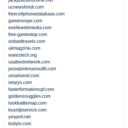
jackpotrushonline.info
ucnewshindi.com
freecellphonedatabase.com
gamersrope.com
exellewebmedia.com
free-gamestop.com
sinbadtravels.com
ukmagzine.com
wareztech.org
usabestnetwork.com
jessepinkmanoutfit.com
umailsend.com
retarys.com
fasterformationcpf.com
goldensnuggles.com
lookbattlemap.com
buyrdpservice.com
yesport.net
tostylo.com