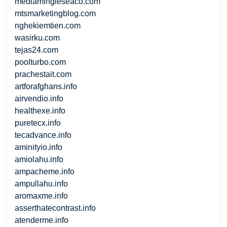
mediamingleseaco.com
mtsmarketingblog.com
nghekiemtien.com
wasirku.com
tejas24.com
poolturbo.com
prachestait.com
artforafghans.info
airvendio.info
healthexe.info
puretecx.info
tecadvance.info
aminityio.info
amiolahu.info
ampacheme.info
ampullahu.info
aromaxme.info
asserthatecontrast.info
atenderme.info