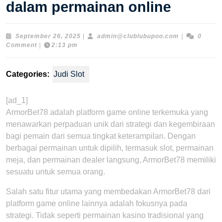
dalam permainan online
September
admin@clubl
September 26, 2025
|
admin@clublubupoo.com
|
0
26,
Comment
|
2:13 pm
2025
Categories:
Judi Slot
[ad_1]
ArmorBet78 adalah platform game online terkemuka yang
menawarkan perpaduan unik dari strategi dan kegembiraan
bagi pemain dari semua tingkat keterampilan. Dengan
berbagai permainan untuk dipilih, termasuk slot, permainan
meja, dan permainan dealer langsung, ArmorBet78 memiliki
sesuatu untuk semua orang.
Salah satu fitur utama yang membedakan ArmorBet78 dari
platform game online lainnya adalah fokusnya pada
strategi. Tidak seperti permainan kasino tradisional yang