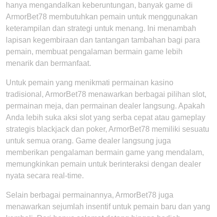
hanya mengandalkan keberuntungan, banyak game di
ArmorBet78 membutuhkan pemain untuk menggunakan
keterampilan dan strategi untuk menang. Ini menambah
lapisan kegembiraan dan tantangan tambahan bagi para
pemain, membuat pengalaman bermain game lebih
menarik dan bermanfaat.
Untuk pemain yang menikmati permainan kasino
tradisional, ArmorBet78 menawarkan berbagai pilihan slot,
permainan meja, dan permainan dealer langsung. Apakah
Anda lebih suka aksi slot yang serba cepat atau gameplay
strategis blackjack dan poker, ArmorBet78 memiliki sesuatu
untuk semua orang. Game dealer langsung juga
memberikan pengalaman bermain game yang mendalam,
memungkinkan pemain untuk berinteraksi dengan dealer
nyata secara real-time.
Selain berbagai permainannya, ArmorBet78 juga
menawarkan sejumlah insentif untuk pemain baru dan yang