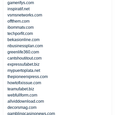
gamerifys.com
inspiratif.net
vsmsnetworks.com
offthem.com
ibommatv.com
techporfit.com
bekasionline.com
nbusinessplan.com
greenlife360.com
cantshoutitout.com
expressufabet.biz
mypuertoplata.net
thepioneerxpress.com
howtofixissue.com
teamufabet.biz
webfullform.com
allviddownload.com
decorsmag.com
gamblingcasinonews.com