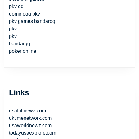
pkv qq
dominoqq pkv
pkv games bandarqq
pkv
pkv
bandarqq
poker online
Links
usafullnewz.com
uktimenetwork.com
usaworldnewz.com
todayusaexplore.com