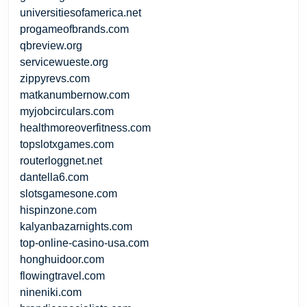
universitiesofamerica.net
progameofbrands.com
qbreview.org
servicewueste.org
zippyrevs.com
matkanumbernow.com
myjobcirculars.com
healthmoreoverfitness.com
topslotxgames.com
routerloggnet.net
dantella6.com
slotsgamesone.com
hispinzone.com
kalyanbazarnights.com
top-online-casino-usa.com
honghuidoor.com
flowingtravel.com
nineniki.com