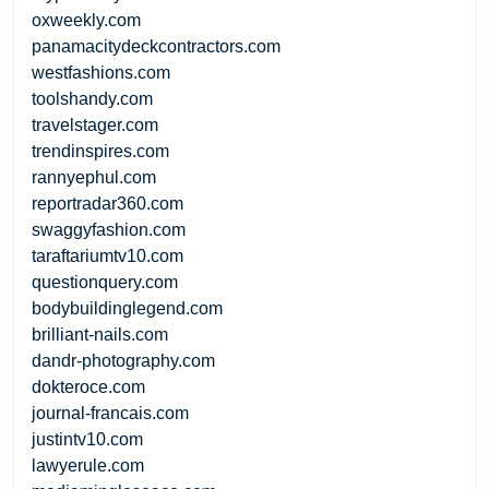
oxweekly.com
panamacitydeckcontractors.com
westfashions.com
toolshandy.com
travelstager.com
trendinspires.com
rannyephul.com
reportradar360.com
swaggyfashion.com
taraftariumtv10.com
questionquery.com
bodybuildinglegend.com
brilliant-nails.com
dandr-photography.com
dokteroce.com
journal-francais.com
justintv10.com
lawyerule.com