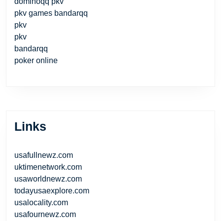
dominoqq pkv
pkv games bandarqq
pkv
pkv
bandarqq
poker online
Links
usafullnewz.com
uktimenetwork.com
usaworldnewz.com
todayusaexplore.com
usalocality.com
usafournewz.com