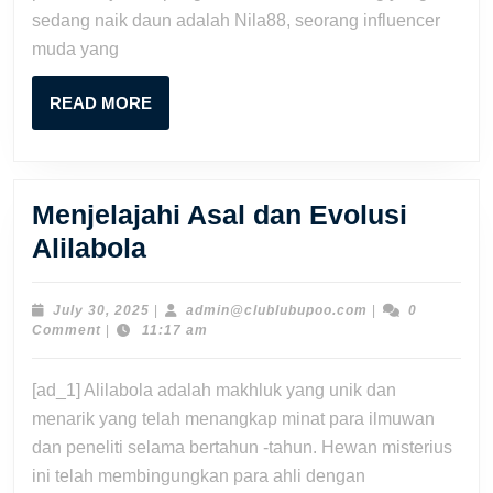
sedang naik daun adalah Nila88, seorang influencer
muda yang
READ
READ MORE
MORE
Menjelajahi Asal dan Evolusi
Menjelajahi
Alilabola
Asal
dan
July
admin@clublubu
July 30, 2025
|
admin@clublubupoo.com
|
0
30,
Comment
|
11:17 am
Evolusi
2025
Alilabola
[ad_1] Alilabola adalah makhluk yang unik dan
menarik yang telah menangkap minat para ilmuwan
dan peneliti selama bertahun -tahun. Hewan misterius
ini telah membingungkan para ahli dengan