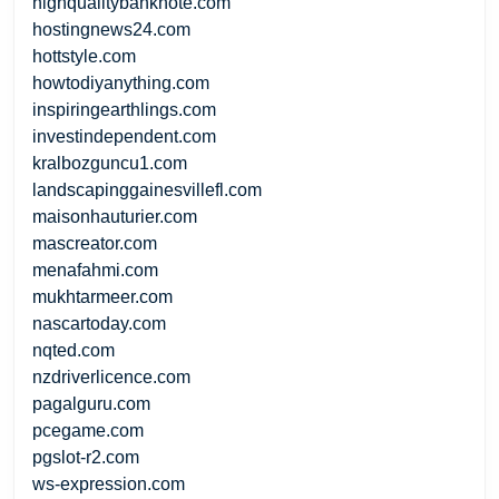
highqualitybanknote.com
hostingnews24.com
hottstyle.com
howtodiyanything.com
inspiringearthlings.com
investindependent.com
kralbozguncu1.com
landscapinggainesvillefl.com
maisonhauturier.com
mascreator.com
menafahmi.com
mukhtarmeer.com
nascartoday.com
nqted.com
nzdriverlicence.com
pagalguru.com
pcegame.com
pgslot-r2.com
ws-expression.com