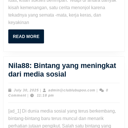
luas, kisah sukses berlimpah. Tetapi di antara banyak
online
kisah kemenangan, satu cerita menonjol karena
Pintu123
tekadnya yang semata -mata, kerja keras, dan
keyakinan
READ
READ MORE
MORE
Nila88: Bintang yang meningkat
Nila88:
dari media sosial
Bintang
yang
July
admin@clublubu
July 30, 2025
|
admin@clublubupoo.com
|
0
30,
Comment
|
11:18 pm
meningkat
2025
dari
[ad_1] Di dunia media sosial yang terus berkembang,
media
bintang-bintang baru terus muncul dan menarik
sosial
perhatian jutaan pengikut. Salah satu bintang yang