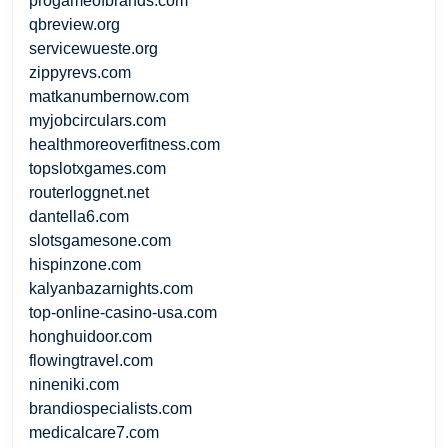
progameofbrands.com
qbreview.org
servicewueste.org
zippyrevs.com
matkanumbernow.com
myjobcirculars.com
healthmoreoverfitness.com
topslotxgames.com
routerloggnet.net
dantella6.com
slotsgamesone.com
hispinzone.com
kalyanbazarnights.com
top-online-casino-usa.com
honghuidoor.com
flowingtravel.com
nineniki.com
brandiospecialists.com
medicalcare7.com