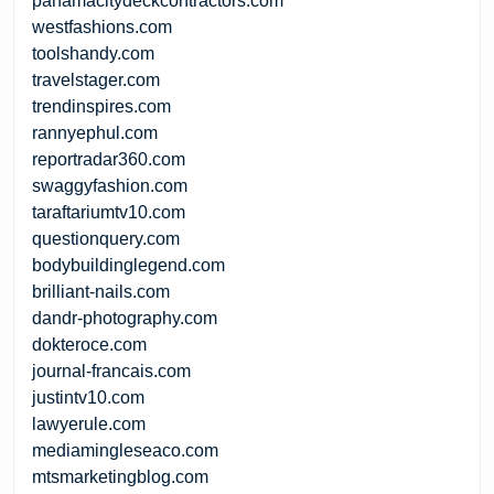
panamacitydeckcontractors.com
westfashions.com
toolshandy.com
travelstager.com
trendinspires.com
rannyephul.com
reportradar360.com
swaggyfashion.com
taraftariumtv10.com
questionquery.com
bodybuildinglegend.com
brilliant-nails.com
dandr-photography.com
dokteroce.com
journal-francais.com
justintv10.com
lawyerule.com
mediamingleseaco.com
mtsmarketingblog.com