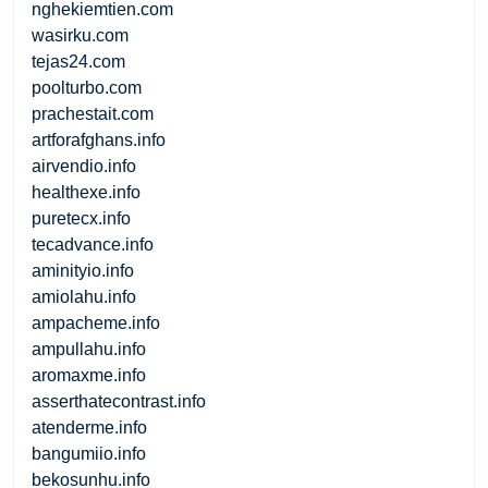
nghekiemtien.com
wasirku.com
tejas24.com
poolturbo.com
prachestait.com
artforafghans.info
airvendio.info
healthexe.info
puretecx.info
tecadvance.info
aminityio.info
amiolahu.info
ampacheme.info
ampullahu.info
aromaxme.info
asserthatecontrast.info
atenderme.info
bangumiio.info
bekosunhu.info