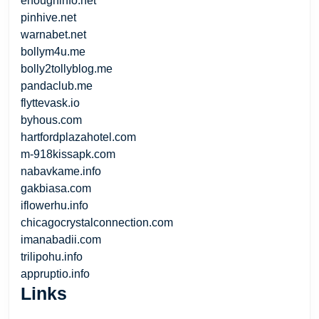
enoughinfo.net
pinhive.net
warnabet.net
bollym4u.me
bolly2tollyblog.me
pandaclub.me
flyttevask.io
byhous.com
hartfordplazahotel.com
m-918kissapk.com
nabavkame.info
gakbiasa.com
iflowerhu.info
chicagocrystalconnection.com
imanabadii.com
trilipohu.info
appruptio.info
Links