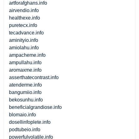
artforafghans.info
airvendio.info
healthexe.info
puretecx.info
tecadvance.info
aminityio.info
amiolahu.info
ampacheme.info
ampullahu.info
aromaxme.info
asserthatecontrast.info
atenderme.info
bangumiio.info
bekosunhu.info
beneficialgrandiose.info
blomaio.info
dosellinfoplete.info
podtubeio.info
powerfulvolatile.info