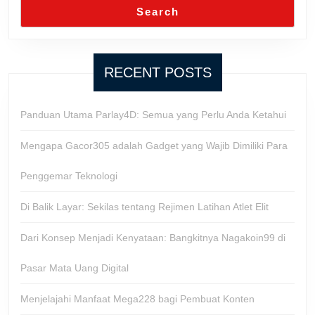
Search
RECENT POSTS
Panduan Utama Parlay4D: Semua yang Perlu Anda Ketahui
Mengapa Gacor305 adalah Gadget yang Wajib Dimiliki Para
Penggemar Teknologi
Di Balik Layar: Sekilas tentang Rejimen Latihan Atlet Elit
Dari Konsep Menjadi Kenyataan: Bangkitnya Nagakoin99 di
Pasar Mata Uang Digital
Menjelajahi Manfaat Mega228 bagi Pembuat Konten