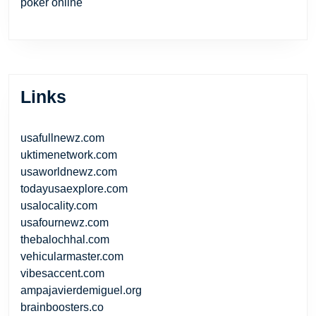
poker online
Links
usafullnewz.com
uktimenetwork.com
usaworldnewz.com
todayusaexplore.com
usalocality.com
usafournewz.com
thebalochhal.com
vehicularmaster.com
vibesaccent.com
ampajavierdemiguel.org
brainboosters.co