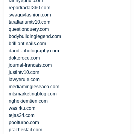
rannyephul.com
reportradar360.com
swaggyfashion.com
taraftariumtv10.com
questionquery.com
bodybuildinglegend.com
brilliant-nails.com
dandr-photography.com
dokteroce.com
journal-francais.com
justintv10.com
lawyerule.com
mediamingleseaco.com
mtsmarketingblog.com
nghekiemtien.com
wasirku.com
tejas24.com
poolturbo.com
prachestait.com