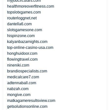
myjobcirculars.com
healthmoreoverfitness.com
topslotxgames.com
routerloggnet.net
dantella6.com
slotsgamesone.com
hispinzone.com
kalyanbazarnights.com
top-online-casino-usa.com
honghuidoor.com
flowingtravel.com
nineniki.com
brandiospecialists.com
medicalcare7.com
adtennaball.com
nabzah.com
mongive.com
matkagameresultsview.com
getsolutionsonline.com