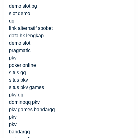
demo slot pg
slot demo
qq
link alternatif sbobet
data hk lengkap
demo slot
pragmatic
pkv
poker online
situs qq
situs pkv
situs pkv games
pkv qq
dominoqq pkv
pkv games bandarqq
pkv
pkv
bandarqq