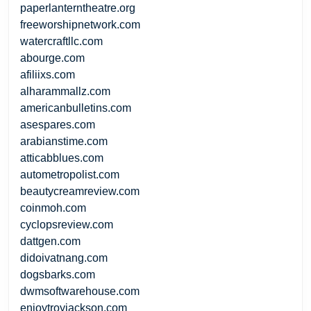
paperlanterntheatre.org
freeworshipnetwork.com
watercraftllc.com
abourge.com
afiliixs.com
alharammallz.com
americanbulletins.com
asespares.com
arabianstime.com
atticabblues.com
autometropolist.com
beautycreamreview.com
coinmoh.com
cyclopsreview.com
dattgen.com
didoivatnang.com
dogsbarks.com
dwmsoftwarehouse.com
enjoytroyjackson.com