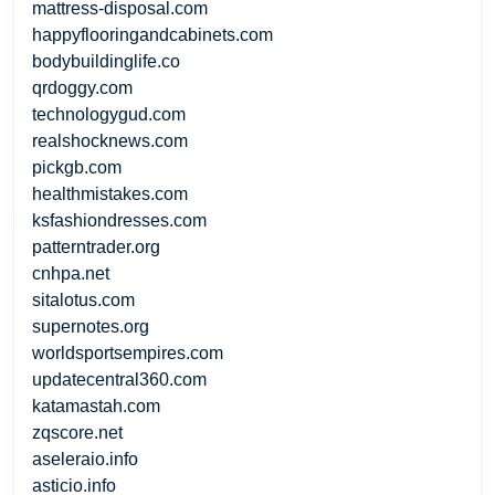
mattress-disposal.com
happyflooringandcabinets.com
bodybuildinglife.co
qrdoggy.com
technologygud.com
realshocknews.com
pickgb.com
healthmistakes.com
ksfashiondresses.com
patterntrader.org
cnhpa.net
sitalotus.com
supernotes.org
worldsportsempires.com
updatecentral360.com
katamastah.com
zqscore.net
aseleraio.info
asticio.info