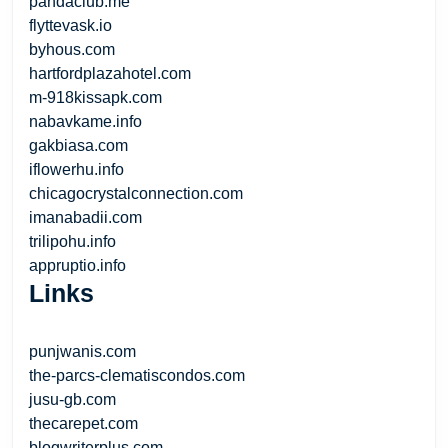
pandaclub.me
flyttevask.io
byhous.com
hartfordplazahotel.com
m-918kissapk.com
nabavkame.info
gakbiasa.com
iflowerhu.info
chicagocrystalconnection.com
imanabadii.com
trilipohu.info
appruptio.info
Links
punjwanis.com
the-parcs-clematiscondos.com
jusu-gb.com
thecarepet.com
blogwriterplus.com