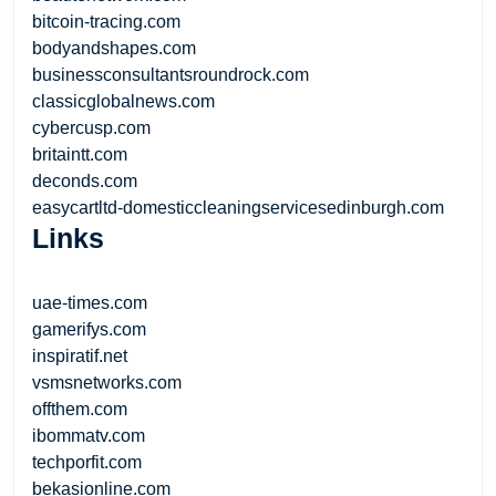
bitcoin-tracing.com
bodyandshapes.com
businessconsultantsroundrock.com
classicglobalnews.com
cybercusp.com
britaintt.com
deconds.com
easycartltd-domesticcleaningservicesedinburgh.com
Links
uae-times.com
gamerifys.com
inspiratif.net
vsmsnetworks.com
offthem.com
ibommatv.com
techporfit.com
bekasionline.com