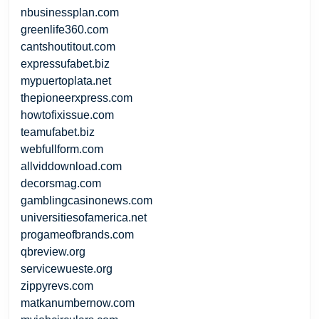
nbusinessplan.com
greenlife360.com
cantshoutitout.com
expressufabet.biz
mypuertoplata.net
thepioneerxpress.com
howtofixissue.com
teamufabet.biz
webfullform.com
allviddownload.com
decorsmag.com
gamblingcasinonews.com
universitiesofamerica.net
progameofbrands.com
qbreview.org
servicewueste.org
zippyrevs.com
matkanumbernow.com