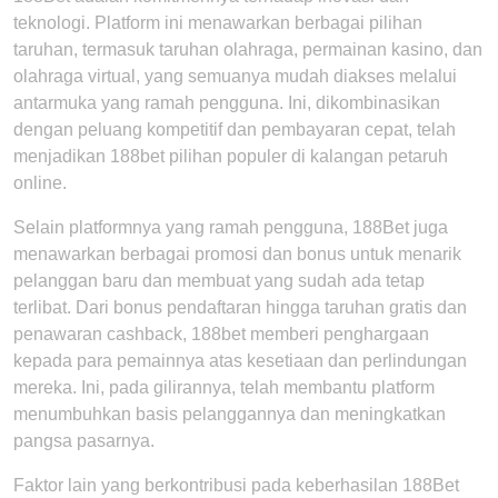
teknologi. Platform ini menawarkan berbagai pilihan
taruhan, termasuk taruhan olahraga, permainan kasino, dan
olahraga virtual, yang semuanya mudah diakses melalui
antarmuka yang ramah pengguna. Ini, dikombinasikan
dengan peluang kompetitif dan pembayaran cepat, telah
menjadikan 188bet pilihan populer di kalangan petaruh
online.
Selain platformnya yang ramah pengguna, 188Bet juga
menawarkan berbagai promosi dan bonus untuk menarik
pelanggan baru dan membuat yang sudah ada tetap
terlibat. Dari bonus pendaftaran hingga taruhan gratis dan
penawaran cashback, 188bet memberi penghargaan
kepada para pemainnya atas kesetiaan dan perlindungan
mereka. Ini, pada gilirannya, telah membantu platform
menumbuhkan basis pelanggannya dan meningkatkan
pangsa pasarnya.
Faktor lain yang berkontribusi pada keberhasilan 188Bet