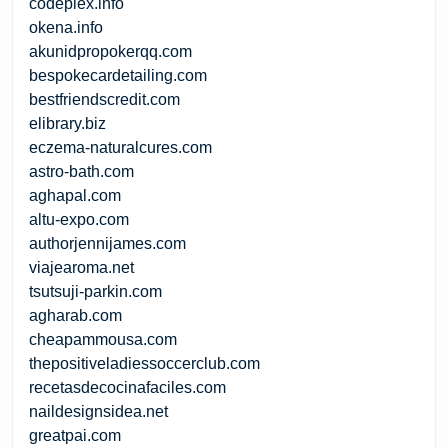
codeplex.info
okena.info
akunidpropokerqq.com
bespokecardetailing.com
bestfriendscredit.com
elibrary.biz
eczema-naturalcures.com
astro-bath.com
aghapal.com
altu-expo.com
authorjennijames.com
viajearoma.net
tsutsuji-parkin.com
agharab.com
cheapammousa.com
thepositiveladiessoccerclub.com
recetasdecocinafaciles.com
naildesignsidea.net
greatpai.com