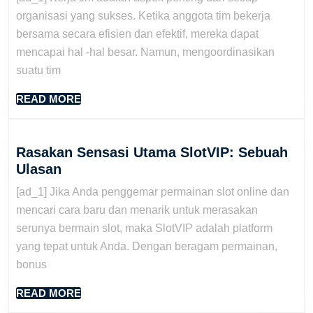
tim
organisasi yang sukses. Ketika anggota tim bekerja
Anda
bersama secara efisien dan efektif, mereka dapat
dengan
mencapai hal -hal besar. Namun, mengoordinasikan
Klik555:
suatu tim
Tinjauan
Komprehensif
READ
READ MORE
MORE
Rasakan Sensasi Utama SlotVIP: Sebuah
Rasakan
Ulasan
Sensasi
[ad_1] Jika Anda penggemar permainan slot online dan
Utama
mencari cara baru dan menarik untuk merasakan
SlotVIP:
serunya bermain slot, maka SlotVIP adalah platform
Sebuah
yang tepat untuk Anda. Dengan beragam permainan,
Ulasan
bonus
READ
READ MORE
MORE