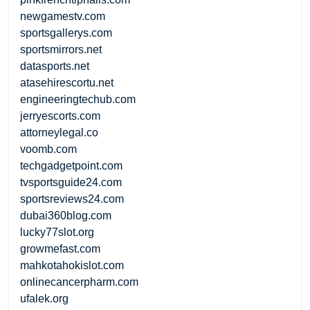
newgamestv.com
sportsgallerys.com
sportsmirrors.net
datasports.net
atasehirescortu.net
engineeringtechub.com
jerryescorts.com
attorneylegal.co
voomb.com
techgadgetpoint.com
tvsportsguide24.com
sportsreviews24.com
dubai360blog.com
lucky77slot.org
growmefast.com
mahkotahokislot.com
onlinecancerpharm.com
ufalek.org